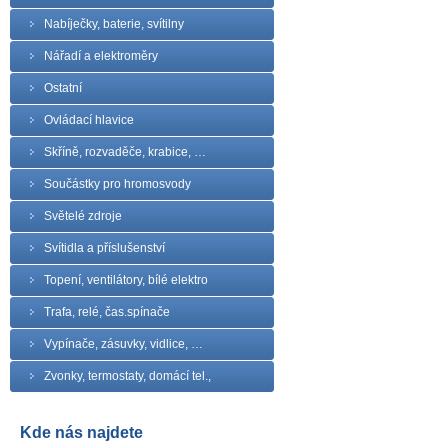
Nabíječky, baterie, svítilny
Nářadí a elektroměry
Ostatní
Ovládací hlavice
Skříně, rozvaděče, krabice, …
Součástky pro hromosvody
Světelé zdroje
Svítidla a příslušenství
Topení, ventilátory, bílé elektro
Trafa, relé, čas.spínače
Vypínače, zásuvky, vidlice, …
Zvonky, termostaty, domácí tel.,
Kde nás najdete