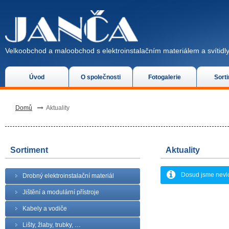
Velkoobchod a maloobchod s elektroinstalačním materiálem a svítidly
Úvod
O společnosti
Fotogalerie
Sort
Domů
Aktuality
Sortiment
Aktuality
Dosud jsme nevlož
Drobný elektroinstalační materiál
Jištění a modulární přístroje
Kabely a vodiče
Lišty, žlaby, trubky, …