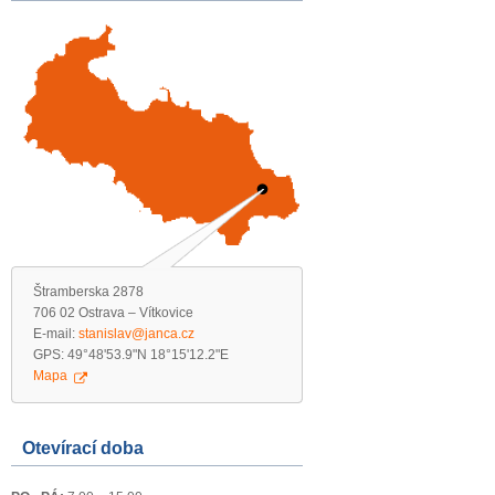
Štramberska 2878
706 02 Ostrava – Vítkovice
E-mail:
stanislav@janca.cz
GPS: 49°48'53.9"N 18°15'12.2"E
Mapa
Otevírací doba