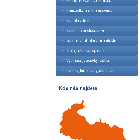
Skříně, rozvaděče, krabice, …
Součástky pro hromosvody
Světelé zdroje
Svítidla a příslušenství
Topení, ventilátory, bílé elektro
Trafa, relé, čas.spínače
Vypínače, zásuvky, vidlice, …
Zvonky, termostaty, domácí tel.,
Kde nás najdete