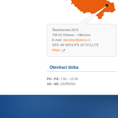
Štramberska 2878
706 02 Ostrava – Vítkovice
E-mail:
stanislav@janca.cz
GPS: 49°48'53.9"N 18°15'12.2"E
Mapa
Otevírací doba
PO - PÁ:
7.00 – 15.00
SO - NE:
ZAVŘENO