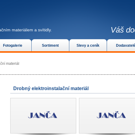
Váš do
čním materiálem a svítidly.
Fotogalerie
Sortiment
Slevy a ceník
Dodavatel
ční materiál
Drobný elektroinstalační materiál