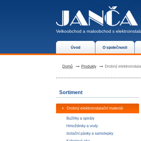
Velkoobchod a maloobchod s elektroinstala
Úvod
O společnosti
Domů
Produkty
Drobný elektroinstala
Sortiment
Drobný elektroinstalační materiál
Bužírky a spirály
Hmoždinky a vruty
Izolační pásky a samolepky