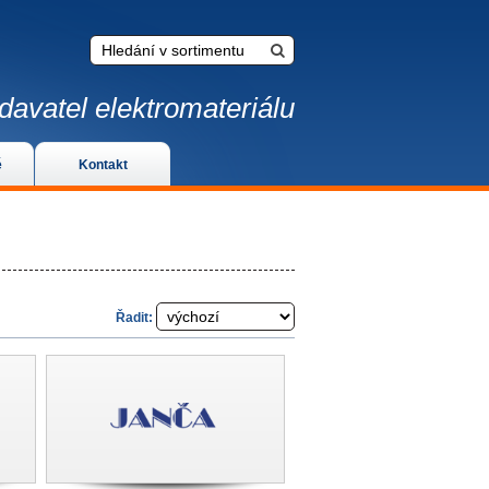
davatel elektromateriálu
é
Kontakt
Řadit: