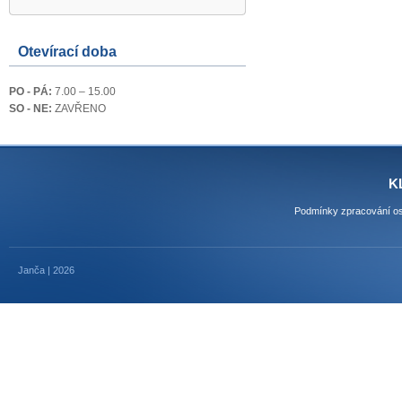
Otevírací doba
PO - PÁ:
7.00 – 15.00
SO - NE:
ZAVŘENO
K
Podmínky zpracování os
Janča | 2026