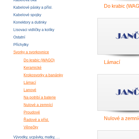
Kabelová oka
Do krabic (WA
Kabelové pásky a přísl.
Kabelové spojky
Konektory a dutinky
Lisovaci vidličky a kolíky
Ostatní
Příchytky
Svorky a svorkovnice
Do krabic (WAGO)
Lámací
Keramické
Krokosvorky a banánky
Lámací
Lanové
Na potribí a baterie
Nulové a zemnící
Proudové
Nulové a zemní
Řadové a přísl.
Věnečky
Vývodky, ucpávky, matky, …