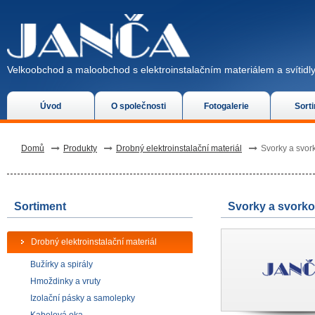
Velkoobchod a maloobchod s elektroinstalačním materiálem a svítidly
Úvod
O společnosti
Fotogalerie
Sort
Domů
Produkty
Drobný elektroinstalační materiál
Svorky a svor
Sortiment
Svorky a svorko
Drobný elektroinstalační materiál
Bužírky a spirály
Hmoždinky a vruty
Izolační pásky a samolepky