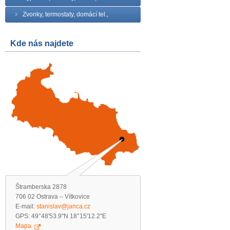
Zvonky, termostaty, domácí tel.,
Kde nás najdete
Štramberska 2878
706 02 Ostrava – Vítkovice
E-mail:
stanislav@janca.cz
GPS: 49°48'53.9"N 18°15'12.2"E
Mapa