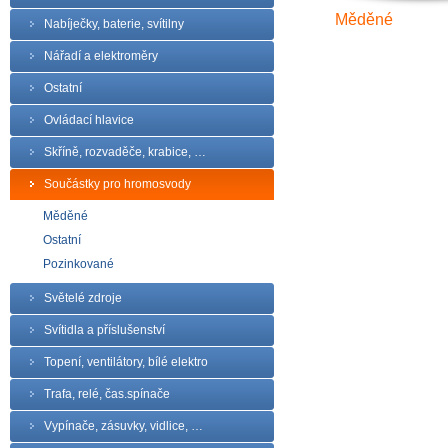
Měděné
Nabíječky, baterie, svítilny
Nářadí a elektroměry
Ostatní
Ovládací hlavice
Skříně, rozvaděče, krabice, …
Součástky pro hromosvody
Měděné
Ostatní
Pozinkované
Světelé zdroje
Svítidla a příslušenství
Topení, ventilátory, bílé elektro
Trafa, relé, čas.spínače
Vypínače, zásuvky, vidlice, …