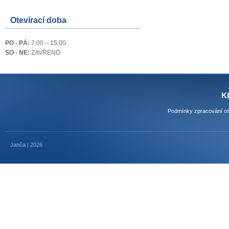
Otevírací doba
PO - PÁ:
7.00 – 15.00
SO - NE:
ZAVŘENO
K
Podmínky zpracování os
Janča | 2026