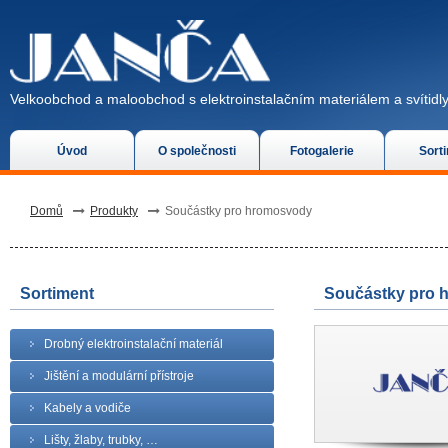
Velkoobchod a maloobchod s elektroinstalačním materiálem a svítidly
Úvod
O společnosti
Fotogalerie
Sort
Domů
Produkty
Součástky pro hromosvody
Sortiment
Součástky pro 
Drobný elektroinstalační materiál
Jištění a modulární přístroje
Kabely a vodiče
Lišty, žlaby, trubky, …