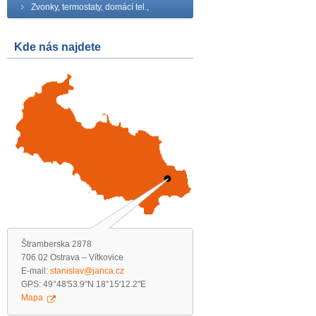
Zvonky, termostaty, domácí tel.,
Kde nás najdete
Štramberska 2878
706 02 Ostrava – Vítkovice
E-mail:
stanislav@janca.cz
GPS: 49°48'53.9"N 18°15'12.2"E
Mapa