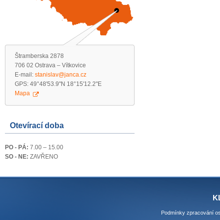
Štramberska 2878
706 02 Ostrava – Vítkovice
E-mail:
stanislav@janca.cz
GPS: 49°48'53.9"N 18°15'12.2"E
Mapa
Otevírací doba
PO - PÁ:
7.00 – 15.00
SO - NE:
ZAVŘENO
K
Podmínky zpracování os