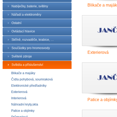
Blikače a majá
Nabíječky, baterie, svítilny
Nářadí a elektroměry
Ostatní
Ovládací hlavice
Skříně, rozvaděče, krabice, …
Součástky pro hromosvody
Exterierová
Světelé zdroje
Svítidla a příslušenství
Blikače a majáky
Čidla pohybová, soumraková
Elektronické předřadníky
Exterierová
Interierová
Patice a objímk
Náhradní kryty,skla
Patice a objímky