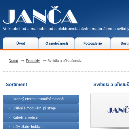
Velkoobchod a maloobchod s elektroinstalačním materiálem a svítidly
Úvod
O společnosti
Fotogalerie
Sort
Domů
Produkty
Svítidla a příslušenství
Sortiment
Svítidla a příslu
Drobný elektroinstalační materiál
Jištění a modulární přístroje
Kabely a vodiče
Lišty, žlaby, trubky, …