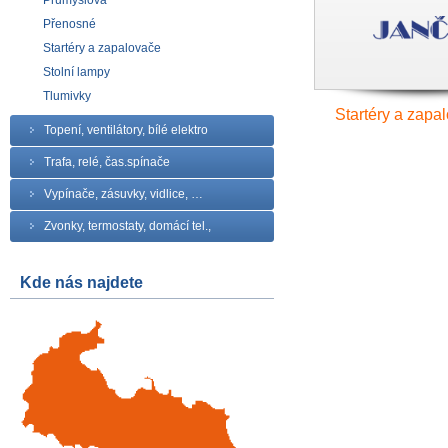
Průmyslová
Přenosné
Startéry a zapalovače
Stolní lampy
Tlumivky
Startéry a zapa
Topení, ventilátory, bílé elektro
Trafa, relé, čas.spínače
Vypínače, zásuvky, vidlice, …
Zvonky, termostaty, domácí tel.,
Kde nás najdete