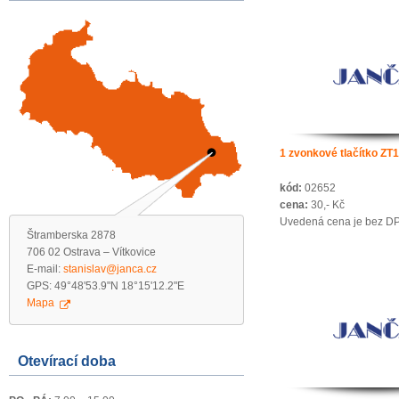
1 zvonkové tlačítko ZT
kód:
02652
cena:
30,- Kč
Uvedená cena je bez D
Štramberska 2878
706 02 Ostrava – Vítkovice
E-mail:
stanislav@janca.cz
GPS: 49°48'53.9"N 18°15'12.2"E
Mapa
Otevírací doba