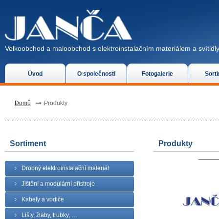
Velkoobchod a maloobchod s elektroinstalačním materiálem a svítidly
Úvod
O společnosti
Fotogalerie
Sort
Domů
Produkty
Sortiment
Produkty
Drobný elektroinstalační materiál
Jištění a modulární přístroje
Kabely a vodiče
Lišty, žlaby, trubky, …