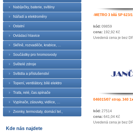
Nabíječky, baterie, svítilny
-METRO 3 bílá SP 623/1
Nářadí a elektroměry
Ostatní
kód:
09859
cena:
192,92 Kč
Ovládací hlavice
Uvedená cena je bez D
Skříně, rozvaděče, krabice, …
Součástky pro hromosvody
Světelé zdroje
Svítidla a příslušenství
Topení, ventilátory, bílé elektro
Trafa, relé, čas.spínače
046015/07 strop. 340 
Vypínače, zásuvky, vidlice, …
kód:
27514
Zvonky, termostaty, domácí tel.,
cena:
641,04 Kč
Uvedená cena je bez D
Kde nás najdete