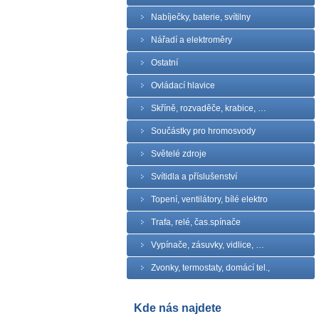
Nabíječky, baterie, svítilny
Nářadí a elektroměry
Ostatní
Ovládací hlavice
Skříně, rozvaděče, krabice, …
Součástky pro hromosvody
Světelé zdroje
Svítidla a příslušenství
Topení, ventilátory, bílé elektro
Trafa, relé, čas.spínače
Vypínače, zásuvky, vidlice, …
Zvonky, termostaty, domácí tel.,
Kde nás najdete