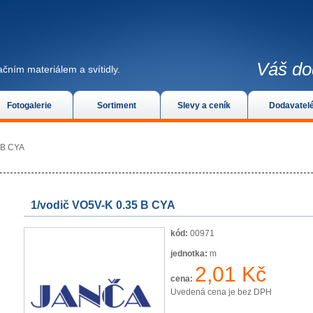
Váš do
čním materiálem a svítidly.
Fotogalerie
Sortiment
Slevy a ceník
Dodavatel
 B CYA
1/vodič VO5V-K 0.35 B CYA
kód:
00971
jednotka:
m
2,01 Kč
cena:
Uvedená cena je bez DPH