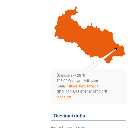
Štramberska 2878
706 02 Ostrava – Vítkovice
E-mail:
stanislav@janca.cz
GPS: 49°48'53.9"N 18°15'12.2"E
Mapa
Otevírací doba