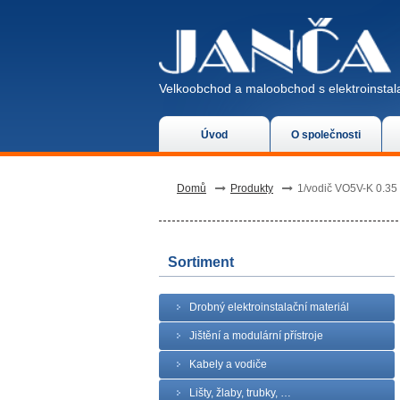
Velkoobchod a maloobchod s elektroinstala
Úvod
O společnosti
Domů
Produkty
1/vodič VO5V-K 0.35
Sortiment
Drobný elektroinstalační materiál
Jištění a modulární přístroje
Kabely a vodiče
Lišty, žlaby, trubky, …