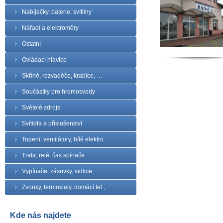
Nabíječky, baterie, svítilny
Nářadí a elektroměry
Ostatní
Ovládací hlavice
Skříně, rozvaděče, krabice, …
Součástky pro hromosvody
Světelé zdroje
Svítidla a příslušenství
Topení, ventilátory, bílé elektro
Trafa, relé, čas.spínače
Vypínače, zásuvky, vidlice, …
Zvonky, termostaty, domácí tel.,
Kde nás najdete