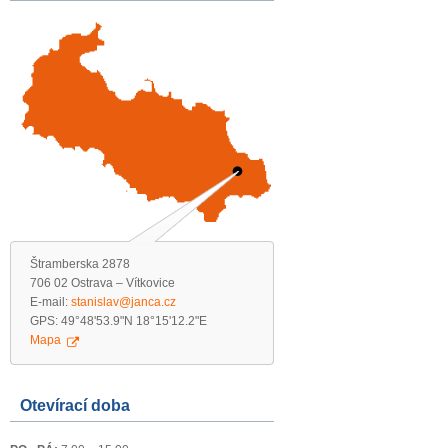
Štramberska 2878
706 02 Ostrava – Vítkovice
E-mail:
stanislav@janca.cz
GPS: 49°48'53.9"N 18°15'12.2"E
Mapa
Otevírací doba