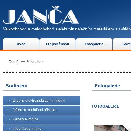
Velkoobchod a maloobchod s elektroinstalačním materiálem a svítidly
Úvod
O společnosti
Fotogalerie
Sort
Domů
Fotogalerie
Sortiment
Fotogalerie
Drobný elektroinstalační materiál
FOTOGALERIE
Jištění a modulární přístroje
Kabely a vodiče
Lišty, žlaby, trubky, …