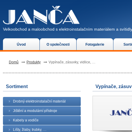
Velkoobchod a maloobchod s elektroinstalačním materiálem a svítidly
Úvod
O společnosti
Fotogalerie
Sort
Domů
Produkty
Vypínače, zásuvky, vidlice, …
Sortiment
Vypínače, zásuvk
Drobný elektroinstalační materiál
Jištění a modulární přístroje
Kabely a vodiče
Lišty, žlaby, trubky, …