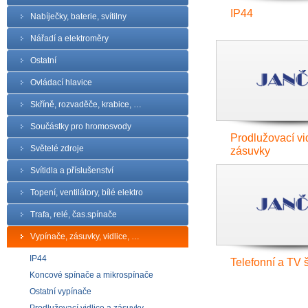
IP44
Nabíječky, baterie, svítilny
Nářadí a elektroměry
Ostatní
Ovládací hlavice
Skříně, rozvaděče, krabice, …
Součástky pro hromosvody
Prodlužovací vi
Světelé zdroje
zásuvky
Svítidla a příslušenství
Topení, ventilátory, bílé elektro
Trafa, relé, čas.spínače
Vypínače, zásuvky, vidlice, …
IP44
Telefonní a TV 
Koncové spínače a mikrospínače
Ostatní vypínače