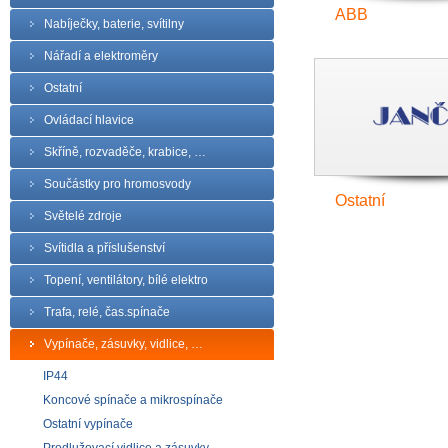
ABB
Nabíječky, baterie, svítilny
Nářadí a elektroměry
Ostatní
Ovládací hlavice
Skříně, rozvaděče, krabice, …
Součástky pro hromosvody
Ostatní
Světelé zdroje
Svítidla a příslušenství
Topení, ventilátory, bílé elektro
Trafa, relé, čas.spínače
Vypínače, zásuvky, vidlice, …
IP44
Koncové spínače a mikrospínače
Ostatní vypínače