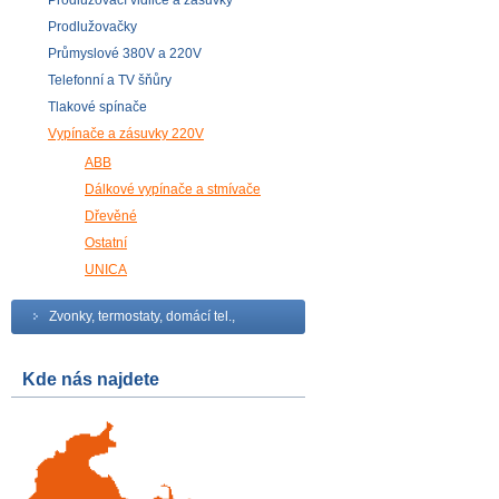
Prodlužovací vidlice a zásuvky
Prodlužovačky
Průmyslové 380V a 220V
Telefonní a TV šňůry
Tlakové spínače
Vypínače a zásuvky 220V
ABB
Dálkové vypínače a stmívače
Dřevěné
Ostatní
UNICA
Zvonky, termostaty, domácí tel.,
Kde nás najdete