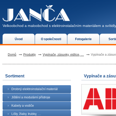
Velkoobchod a maloobchod s elektroinstalačním materiálem a svítidly
Úvod
O společnosti
Fotogalerie
Sort
Domů
Produkty
Vypínače, zásuvky, vidlice, …
Vypínače a zásu
Sortiment
Vypínače a zás
Drobný elektroinstalační materiál
Jištění a modulární přístroje
Kabely a vodiče
Lišty, žlaby, trubky, …