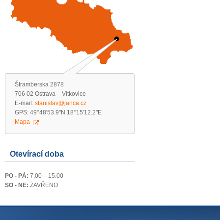
Štramberska 2878
706 02 Ostrava – Vítkovice
E-mail:
stanislav@janca.cz
GPS: 49°48'53.9"N 18°15'12.2"E
Mapa
Otevírací doba
PO - PÁ:
7.00 – 15.00
SO - NE:
ZAVŘENO