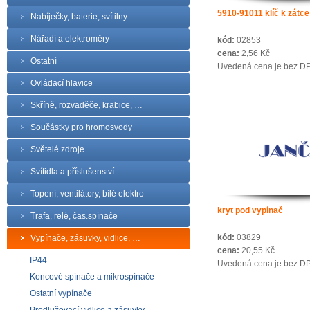
5910-91011 klíč k zátce
Nabíječky, baterie, svítilny
Nářadí a elektroměry
kód:
02853
cena:
2,56 Kč
Ostatní
Uvedená cena je bez D
Ovládací hlavice
Skříně, rozvaděče, krabice, …
Součástky pro hromosvody
Světelé zdroje
Svítidla a příslušenství
Topení, ventilátory, bílé elektro
kryt pod vypínač
Trafa, relé, čas.spínače
kód:
03829
Vypínače, zásuvky, vidlice, …
cena:
20,55 Kč
IP44
Uvedená cena je bez D
Koncové spínače a mikrospínače
Ostatní vypínače