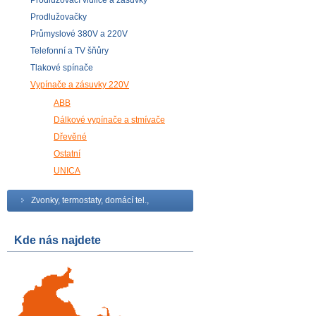
Prodlužovací vidlice a zásuvky
Prodlužovačky
Průmyslové 380V a 220V
Telefonní a TV šňůry
Tlakové spínače
Vypínače a zásuvky 220V
ABB
Dálkové vypínače a stmívače
Dřevěné
Ostatní
UNICA
Zvonky, termostaty, domácí tel.,
Kde nás najdete