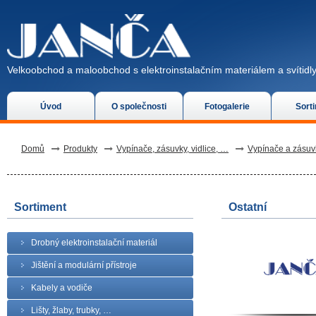
Velkoobchod a maloobchod s elektroinstalačním materiálem a svítidly
Úvod
O společnosti
Fotogalerie
Sort
Domů
Produkty
Vypínače, zásuvky, vidlice, …
Vypínače a zásu
Sortiment
Ostatní
Drobný elektroinstalační materiál
Jištění a modulární přístroje
Kabely a vodiče
Lišty, žlaby, trubky, …