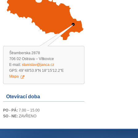
Štramberska 2878
706 02 Ostrava – Vítkovice
E-mail:
stanislav@janca.cz
GPS: 49°48'53.9"N 18°15'12.2"E
Mapa
Otevírací doba
PO - PÁ:
7.00 – 15.00
SO - NE:
ZAVŘENO