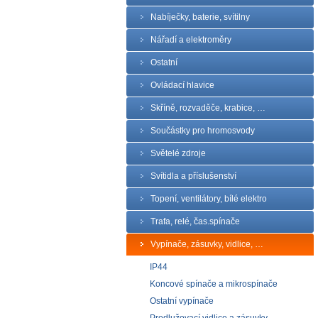
Nabíječky, baterie, svítilny
Nářadí a elektroměry
Ostatní
Ovládací hlavice
Skříně, rozvaděče, krabice, …
Součástky pro hromosvody
Světelé zdroje
Svítidla a příslušenství
Topení, ventilátory, bílé elektro
Trafa, relé, čas.spínače
Vypínače, zásuvky, vidlice, …
IP44
Koncové spínače a mikrospínače
Ostatní vypínače