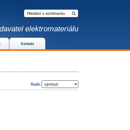
davatel elektromateriálu
é
Kontakt
Řadit: