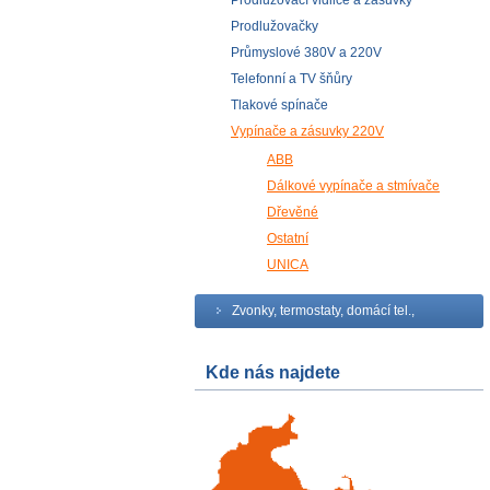
Prodlužovací vidlice a zásuvky
Prodlužovačky
Průmyslové 380V a 220V
Telefonní a TV šňůry
Tlakové spínače
Vypínače a zásuvky 220V
ABB
Dálkové vypínače a stmívače
Dřevěné
Ostatní
UNICA
Zvonky, termostaty, domácí tel.,
Kde nás najdete