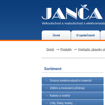
Velkoobchod a maloobchod s elektroinstala
Úvod
O společnosti
Domů
Produkty
Vypínače, zásuvky, v
Sortiment
Drobný elektroinstalační materiál
Jištění a modulární přístroje
Kabely a vodiče
Lišty, žlaby, trubky, …