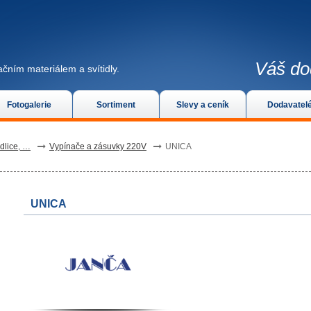
Váš do
čním materiálem a svítidly.
Fotogalerie
Sortiment
Slevy a ceník
Dodavatel
idlice, …
Vypínače a zásuvky 220V
UNICA
UNICA