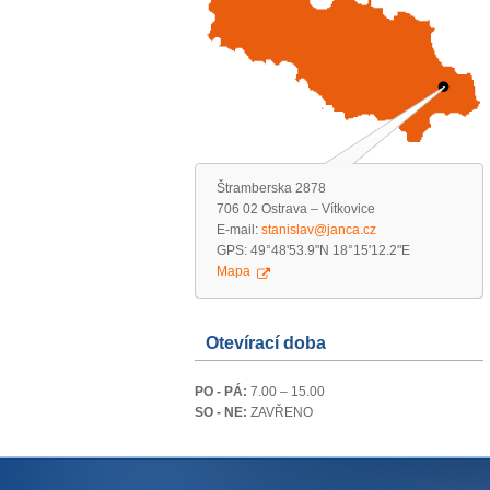
Štramberska 2878
706 02 Ostrava – Vítkovice
E-mail:
stanislav@janca.cz
GPS: 49°48'53.9"N 18°15'12.2"E
Mapa
Otevírací doba
PO - PÁ:
7.00 – 15.00
SO - NE:
ZAVŘENO