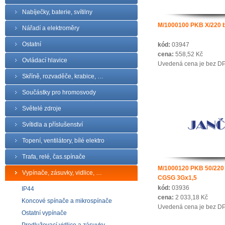
Nabíječky, baterie, svítilny
M/1000100 PKB X/220 
Nářadí a elektroměry
Ostatní
kód:
03947
cena:
558,52 Kč
Ovládací hlavice
Uvedená cena je bez D
Skříně, rozvaděče, krabice, …
Součástky pro hromosvody
Světelé zdroje
Svítidla a příslušenství
Topení, ventilátory, bílé elektro
Trafa, relé, čas.spínače
M/1000120 PKB 50/220
Vypínače, zásuvky, vidlice, …
CGSG 3Gx1,5
kód:
03936
IP44
cena:
2 033,18 Kč
Koncové spínače a mikrospínače
Uvedená cena je bez D
Ostatní vypínače