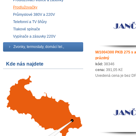
Prodlužovací vidlice a zásuvky
Prodlužovačky
Průmyslové 380V a 220V
Telefonní a TV šňůry
Tlakové spínače
Vypínače a zásuvky 220V
Zvonky, termostaty, domácí tel.,
M/1004300 PKB 275 s 
prázdný
Kde nás najdete
kód:
38346
cena:
391,05 Kč
Uvedená cena je bez D