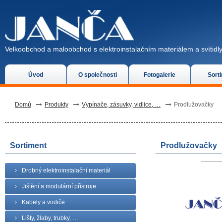
Velkoobchod a maloobchod s elektroinstalačním materiálem a svítidly
Úvod
O společnosti
Fotogalerie
Sort
Domů
Produkty
Vypínače, zásuvky, vidlice, …
Prodlužovačky
Sortiment
Prodlužovačky
Drobný elektroinstalační materiál
Jištění a modulární přístroje
Kabely a vodiče
Lišty, žlaby, trubky, …