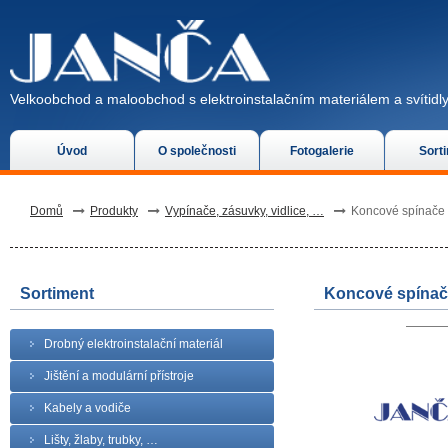
Velkoobchod a maloobchod s elektroinstalačním materiálem a svítidly
Úvod
O společnosti
Fotogalerie
Sort
Domů
Produkty
Vypínače, zásuvky, vidlice, …
Koncové spínače 
Sortiment
Koncové spínač
Drobný elektroinstalační materiál
Jištění a modulární přístroje
Kabely a vodiče
Lišty, žlaby, trubky, …