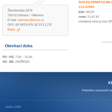
SCH-PZ-VFPAP13C6N 
13,5 47655
Štramberska 2878
kód:
38235
706 02 Ostrava – Vítkovice
cena:
15,41 Kč
E-mail:
stanislav@janca.cz
Uvedená cena je bez D
GPS: 49°48'53.9"N 18°15'12.2"E
Mapa
Otevírací doba
PO - PÁ:
7.00 – 15.00
SO - NE:
ZAVŘENO
K
Podmínky zpracování os
Janča | 2026