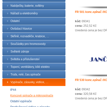
Nabíječky, baterie, svítilny
FR 501 konc.spínač /X
Nářadí a elektroměry
Ostatní
kód:
09341
cena:
252,52 Kč
Ovládací hlavice
Uvedená cena je bez D
Skříně, rozvaděče, krabice, …
Součástky pro hromosvody
Světelé zdroje
Svítidla a příslušenství
Topení, ventilátory, bílé elektro
Trafa, relé, čas.spínače
FR 530 konc.spínač /X
Vypínače, zásuvky, vidlice, …
kód:
09342
IP44
cena:
320,58 Kč
Koncové spínače a mikrospínače
Uvedená cena je bez D
Ostatní vypínače