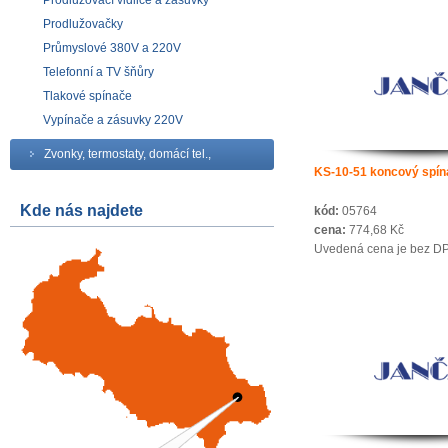
Prodlužovací vidlice a zásuvky
Prodlužovačky
Průmyslové 380V a 220V
Telefonní a TV šňůry
Tlakové spínače
Vypínače a zásuvky 220V
Zvonky, termostaty, domácí tel.,
KS-10-51 koncový spín
Kde nás najdete
kód:
05764
cena:
774,68 Kč
Uvedená cena je bez D