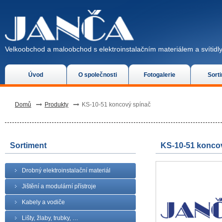
Velkoobchod a maloobchod s elektroinstalačním materiálem a svítidly
Úvod
O společnosti
Fotogalerie
Sort
Domů
Produkty
KS-10-51 koncový spínač
Sortiment
KS-10-51 konco
Drobný elektroinstalační materiál
Jištění a modulární přístroje
Kabely a vodiče
Lišty, žlaby, trubky, …