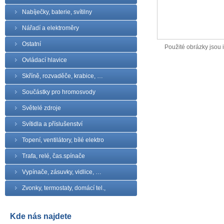
Nabíječky, baterie, svítilny
Nářadí a elektroměry
Ostatní
Použité obrázky jsou il
Ovládací hlavice
Skříně, rozvaděče, krabice, …
Součástky pro hromosvody
Světelé zdroje
Svítidla a příslušenství
Topení, ventilátory, bílé elektro
Trafa, relé, čas.spínače
Vypínače, zásuvky, vidlice, …
Zvonky, termostaty, domácí tel.,
Kde nás najdete