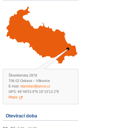
Štramberska 2878
706 02 Ostrava – Vítkovice
E-mail:
stanislav@janca.cz
GPS: 49°48'53.9"N 18°15'12.2"E
Mapa
Otevírací doba