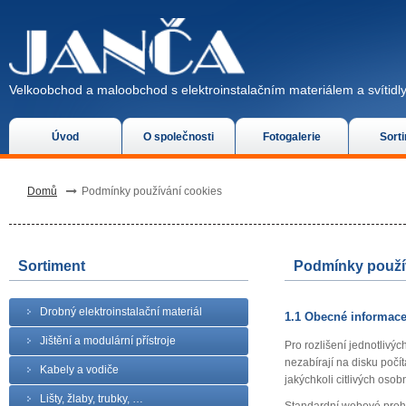
Velkoobchod a maloobchod s elektroinstalačním materiálem a svítidly
Úvod
O společnosti
Fotogalerie
Sort
Domů
Podmínky používání cookies
Sortiment
Podmínky použí
Drobný elektroinstalační materiál
1.1 Obecné informac
Jištění a modulární přístroje
Pro rozlišení jednotlivý
nezabírají na disku počít
Kabely a vodiče
jakýchkoli citlivých osob
Lišty, žlaby, trubky, …