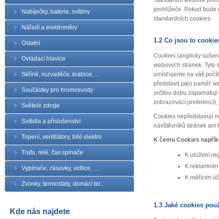
Standardní webové prohl
prohlížeče. Pokud bude m
Nabíječky, baterie, svítilny
standardních cookies.
Nářadí a elektroměry
1.2 Co jsou to cookie
Ostatní
Cookies (anglicky sušenk
Ovládací hlavice
webových stránek. Tyto 
Skříně, rozvaděče, krabice, …
umísťujeme na váš počíta
představit jako paměť we
Součástky pro hromosvody
určitou dobu zapamatují ú
zobrazovací preferencí),
Světelé zdroje
Cookies nepředstavují ne
Svítidla a příslušenství
návštěvníků stránek ani 
Topení, ventilátory, bílé elektro
K čemu Cookies napřík
Trafa, relé, čas.spínače
K uložení reg
K reklamním
Vypínače, zásuvky, vidlice, …
K měřícím ú
Zvonky, termostaty, domácí tel.,
1.3 Jaké cookies po
Kde nás najdete