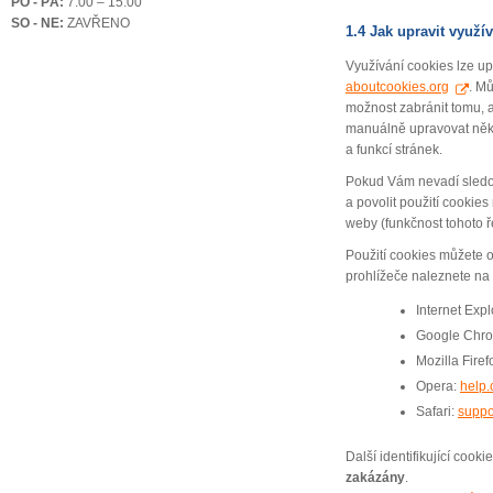
PO - PÁ:
7.00 – 15.00
SO - NE:
ZAVŘENO
1.4 Jak upravit využí
Využívání cookies lze up
aboutcookies.org
. Mů
možnost zabránit tomu, a
manuálně upravovat někt
a funkcí stránek.
Pokud Vám nevadí sledov
a povolit použití cookie
weby (funkčnost tohoto ře
Použití cookies můžete 
prohlížeče naleznete n
Internet Expl
Google Chr
Mozilla Firef
Opera:
help
Safari:
suppo
Další identifikující coo
zakázány
.