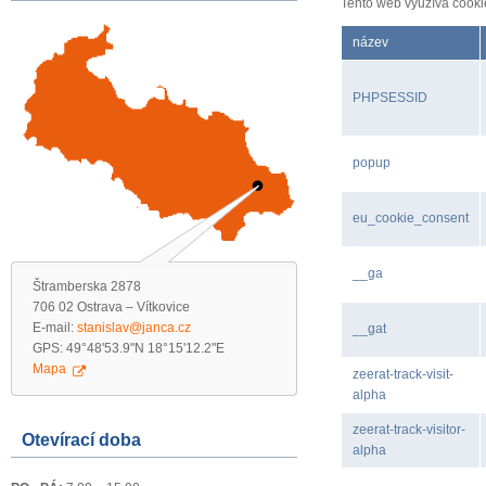
Tento web využívá cookie
název
PHPSESSID
popup
eu_cookie_consent
__ga
Štramberska 2878
706 02 Ostrava – Vítkovice
E-mail:
stanislav@janca.cz
__gat
GPS: 49°48'53.9"N 18°15'12.2"E
Mapa
zeerat-track-visit-
alpha
zeerat-track-visitor-
Otevírací doba
alpha