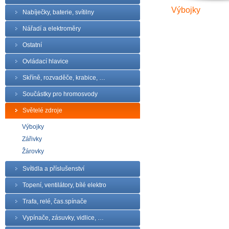
Výbojky
Nabíječky, baterie, svítilny
Nářadí a elektroměry
Ostatní
Ovládací hlavice
Skříně, rozvaděče, krabice, …
Součástky pro hromosvody
Světelé zdroje
Výbojky
Zářivky
Žárovky
Svítidla a příslušenství
Topení, ventilátory, bílé elektro
Trafa, relé, čas.spínače
Vypínače, zásuvky, vidlice, …