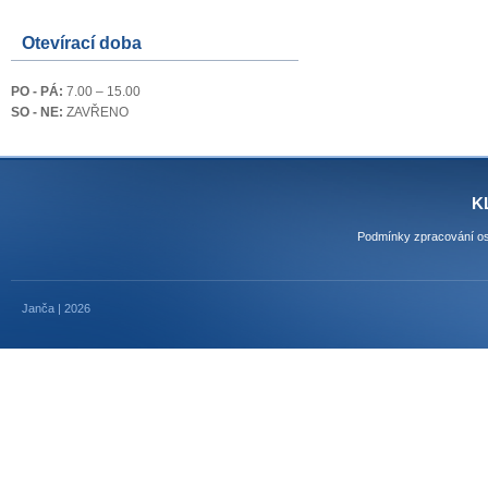
Otevírací doba
PO - PÁ:
7.00 – 15.00
SO - NE:
ZAVŘENO
K
Podmínky zpracování os
Janča | 2026