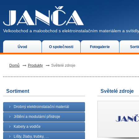
Velkoobchod a maloobchod s elektroinstalačním materiálem a svítidly
Úvod
O společnosti
Fotogalerie
Sort
Domů
Produkty
Světelé zdroje
Sortiment
Světelé zdroje
Drobný elektroinstalační materiál
Jištění a modulární přístroje
Kabely a vodiče
Lišty, žlaby, trubky, …