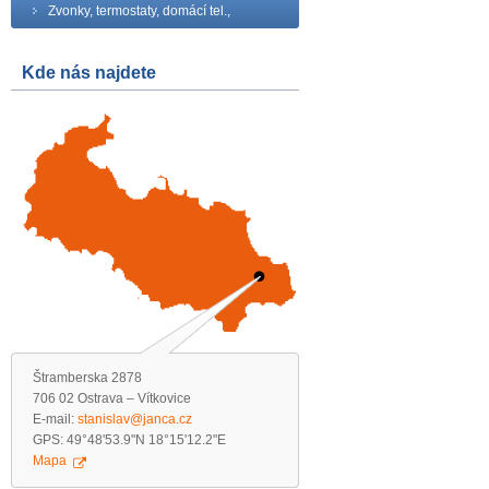
Zvonky, termostaty, domácí tel.,
Kde nás najdete
Štramberska 2878
706 02 Ostrava – Vítkovice
E-mail:
stanislav@janca.cz
GPS: 49°48'53.9"N 18°15'12.2"E
Mapa