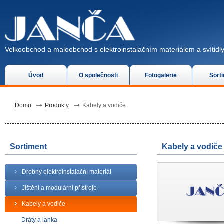
Velkoobchod a maloobchod s elektroinstalačním materiálem a svítidly
Úvod
O společnosti
Fotogalerie
Sort
Domů
Produkty
Kabely a vodiče
Sortiment
Kabely a vodiče
Drobný elektroinstalační materiál
Jištění a modulární přístroje
Kabely a vodiče
Dráty a lanka