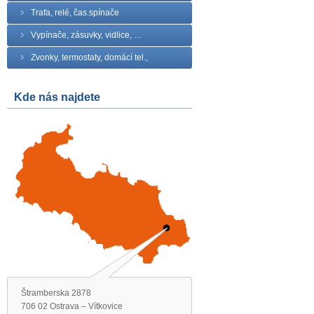
Trafa, relé, čas.spínače
Vypínače, zásuvky, vidlice, …
Zvonky, termostaty, domácí tel.,
Kde nás najdete
Štramberska 2878
706 02 Ostrava – Vítkovice