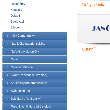
Flexošňůry
Dráty a lanka
Koaxiály
Ostatní
Sdělovací
Silové
Lišty, žlaby, trubky, …
Nabíječky, baterie, svítilny
Ostatní
Nářadí a elektroměry
Ostatní
Ovládací hlavice
Skříně, rozvaděče, krabice, …
Součástky pro hromosvody
Světelé zdroje
Svítidla a příslušenství
Topení, ventilátory, bílé elektro