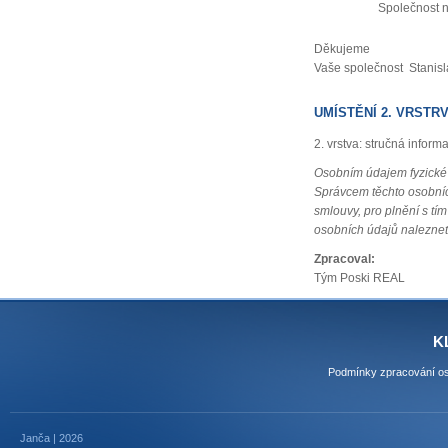
Společnost 
Děkujeme
Vaše společnost Stanis
UMÍSTĚNÍ 2. VRST
2. vrstva: stručná inform
Osobním údajem fyzické o
Správcem těchto osobníc
smlouvy, pro plnění s t
osobních údajů naleznet
Zpracoval:
Tým Poski REAL
K
Podmínky zpracování os
Janča | 2026