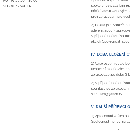
Společnost zpracovává i 
PO - PÁ:
7.00 – 15.00
spokojenosti, zasílání p
SO - NE:
ZAVŘENO
návštěvnosti webových s
proti zpracování pro úč
3) Pokud jste Společnost
sdělení, apod.), zpracov
V případě udělení souhl
akcích Společnosti apo
IV. DOBA ULOŽENÍ 
1) Vaše osobní údaje b
uchováním daňových dok
zpracovávat po dobu 3 l
2) V případě udělení so
souhlasu se zpracováním
stanislav@.janca.cz.
V. DALŠÍ PŘÍJEMCI
1) Zpracování vašich os
Společnost mohou zpraco