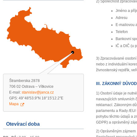
2) Společnost zpracováv
Jméno a pří
Adresu
E-mailovou 
Telefon
Bankovní sp
IČ a DIČ (u p
3) Zpracovávané osobní ú
nebo z individuální kore
živnostenský rejstřík, ve
Štramberska 2878
III. ZÁKONNÝ DŮVO
706 02 Ostrava – Vítkovice
E-mail:
stanislav@janca.cz
1) Osobní údaje je nutné
GPS: 49°48'53.9"N 18°15'12.2"E
navazujících smluvních 
Mapa
reklamací. Zákonným důvo
parlamentu a Rady /EU/ 
pohybu těchto údajů a zr
GDPR) a oprávněný zájem 
Otevírací doba
2) Oprávněným zájmem Spo