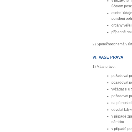
v nezbytně n
účelem posk
osobní údaje 
pojištění po
orgány veřej
případně dal
2) Společnost nemá v úm
VI. VAŠE PRÁVA
1) Máte právo:
požadovat po
požadovat po
vyžádat si u
požadovat po
na přenosite
odvolat kdyk
v případě zp
námitku
v případě po