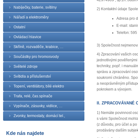
42974909 , sp.zn.:oddíl 
Nabíječky, baterie, svítilny
2) Kontaktní údaje Spole
Nářadí a elektroměry
Adresa pro d
E-mail: stan
Ostatní
Telefon: 595
Ovládací hlavice
3) Společnost nejmenov
Skříně, rozvaděče, krabice, …
4) Zpracování vašich os
Součástky pro hromosvody
jednotlivými pověřenými
techniky, popř. i manuá
Světelé zdroje
správu a zpracování osob
Svítidla a příslušenství
soukromí chráněno. Spol
a neoprávněným přístupe
Topení, ventilátory, bílé elektro
pokrokem a vývojem.
Trafa, relé, čas.spínače
II. ZPRACOVÁVANÉ 
Vypínače, zásuvky, vidlice, …
1) Nemáte povinnost oso
Zvonky, termostaty, domácí tel.,
s vámi Společnost mohla
(z důvodu, pro účel a p
prodávány dalším subje
Kde nás najdete