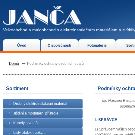
Velkoobchod a maloobchod s elektroinstalačním materiálem a svítidly
Úvod
O společnosti
Fotogalerie
Sort
Domů
Podmínky ochrany osobních údajů
Sortiment
Podmínky ochra
dle Nařízení Evrops
Drobný elektroinstalační materiál
osobních
Jištění a modulární přístroje
I. SPRÁVCE
Kabely a vodiče
1) Správcem vašich osobn
Lišty, žlaby, trubky, …