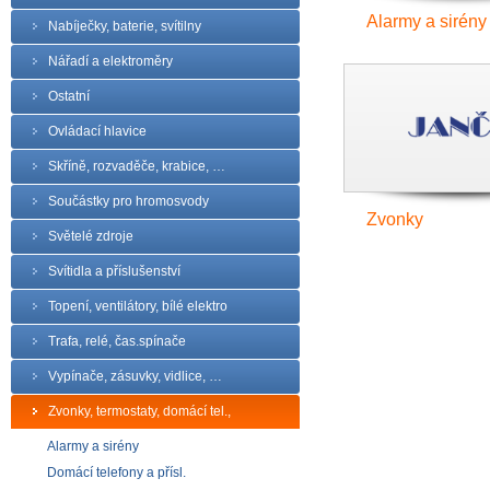
Alarmy a sirény
Nabíječky, baterie, svítilny
Nářadí a elektroměry
Ostatní
Ovládací hlavice
Skříně, rozvaděče, krabice, …
Součástky pro hromosvody
Zvonky
Světelé zdroje
Svítidla a příslušenství
Topení, ventilátory, bílé elektro
Trafa, relé, čas.spínače
Vypínače, zásuvky, vidlice, …
Zvonky, termostaty, domácí tel.,
Alarmy a sirény
Domácí telefony a přísl.