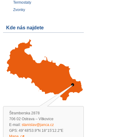
Termostaty
Zvonky
Kde nás najdete
Štramberska 2878
706 02 Ostrava – Vítkovice
E-mail:
stanislav@janca.cz
GPS: 49°48'53.9"N 18°15'12.2"E
Mapa