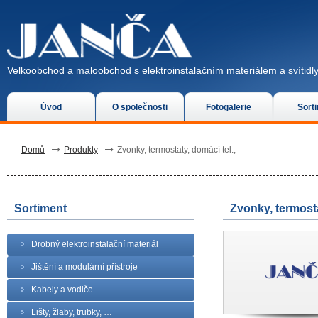
Velkoobchod a maloobchod s elektroinstalačním materiálem a svítidly
Úvod
O společnosti
Fotogalerie
Sort
Domů
Produkty
Zvonky, termostaty, domácí tel.,
Sortiment
Zvonky, termosta
Drobný elektroinstalační materiál
Jištění a modulární přístroje
Kabely a vodiče
Lišty, žlaby, trubky, …