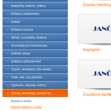
Domácí telefon
Nabíječky, baterie, svítilny
Nářadí a elektroměry
Ostatní
Ovládací hlavice
Skříně, rozvaděče, krabice, …
Součástky pro hromosvody
Napáječe
Světelé zdroje
Svítidla a příslušenství
Topení, ventilátory, bílé elektro
Trafa, relé, čas.spínače
Vypínače, zásuvky, vidlice, …
Zvonky, termostaty, domácí tel.,
Zvonková tlačítk
Alarmy a sirény
Domácí telefony a přísl.