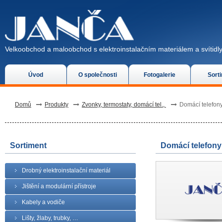
Velkoobchod a maloobchod s elektroinstalačním materiálem a svítidly
Úvod
O společnosti
Fotogalerie
Sort
Domů
Produkty
Zvonky, termostaty, domácí tel.,
Domácí telefony 
Sortiment
Domácí telefony 
Drobný elektroinstalační materiál
Jištění a modulární přístroje
Kabely a vodiče
Lišty, žlaby, trubky, …