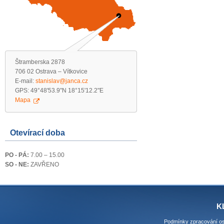
Štramberska 2878
706 02 Ostrava – Vítkovice
E-mail:
stanislav@janca.cz
GPS: 49°48'53.9"N 18°15'12.2"E
Mapa
Otevírací doba
PO - PÁ:
7.00 – 15.00
SO - NE:
ZAVŘENO
K
Podmínky zpracování os