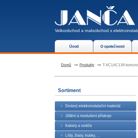
Velkoobchod a maloobchod s elektroinstala
Úvod
O společnosti
Domů
Produkty
T-XC1AC139 koncový
Sortiment
Drobný elektroinstalační materiál
Jištění a modulární přístroje
Kabely a vodiče
Lišty, žlaby, trubky, …