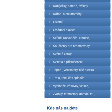
Nabíječky, baterie, svítilny
Nářadí a elektroměry
Ostatní
Ovládací hlavice
Skříně, rozvaděče, krabice, …
Součástky pro hromosvody
Světelé zdroje
Svítidla a příslušenství
Topení, ventilátory, bílé elektro
Trafa, relé, čas.spínače
Vypínače, zásuvky, vidlice, …
Zvonky, termostaty, domácí tel.,
Kde nás najdete