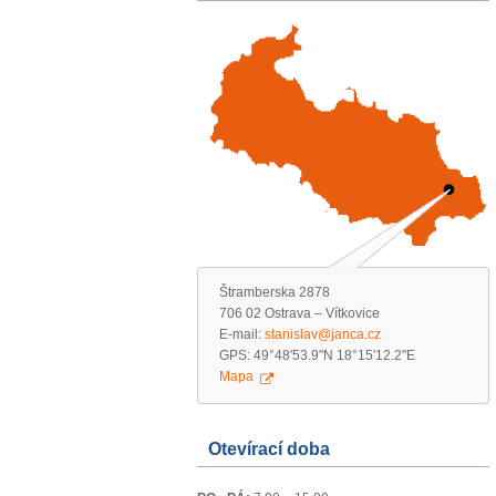
Štramberska 2878
706 02 Ostrava – Vítkovice
E-mail:
stanislav@janca.cz
GPS: 49°48'53.9"N 18°15'12.2"E
Mapa
Otevírací doba