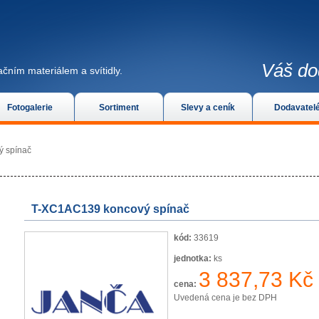
Váš do
čním materiálem a svítidly.
Fotogalerie
Sortiment
Slevy a ceník
Dodavatel
 spínač
T-XC1AC139 koncový spínač
kód:
33619
jednotka:
ks
3 837,73 Kč
cena:
Uvedená cena je bez DPH