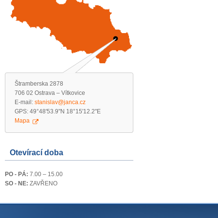
Štramberska 2878
706 02 Ostrava – Vítkovice
E-mail:
stanislav@janca.cz
GPS: 49°48'53.9"N 18°15'12.2"E
Mapa
Otevírací doba
PO - PÁ:
7.00 – 15.00
SO - NE:
ZAVŘENO