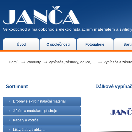
Velkoobchod a maloobchod s elektroinstalačním materiálem a svítidly
Úvod
O společnosti
Fotogalerie
Sort
Domů
Produkty
Vypínače, zásuvky, vidlice, …
Vypínače a zásu
Sortiment
Dálkové vypínač
Drobný elektroinstalační materiál
Jištění a modulární přístroje
Kabely a vodiče
Lišty, žlaby, trubky, …