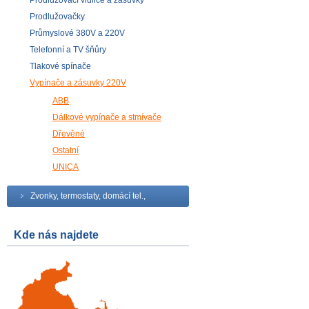
Prodlužovací vidlice a zásuvky
Prodlužovačky
Průmyslové 380V a 220V
Telefonní a TV šňůry
Tlakové spínače
Vypínače a zásuvky 220V
ABB
Dálkové vypínače a stmívače
Dřevěné
Ostatní
UNICA
Zvonky, termostaty, domácí tel.,
Kde nás najdete