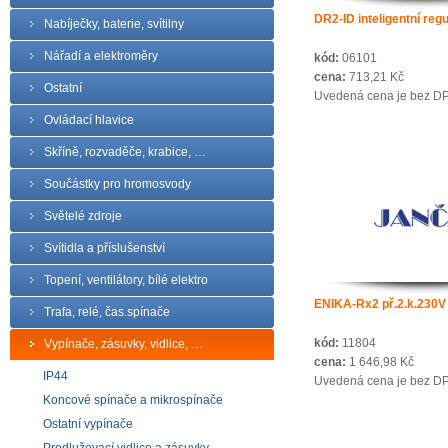
DR2-ID inteligentní regu
Nabíječky, baterie, svítilny
Nářadí a elektroměry
kód:
06101
cena:
713,21 Kč
Ostatní
Uvedená cena je bez D
Ovládací hlavice
Skříně, rozvaděče, krabice, …
Součástky pro hromosvody
Světelé zdroje
Svítidla a příslušenství
Topení, ventilátory, bílé elektro
ENIKA-Rx2 př.2.k.230V
Trafa, relé, čas.spínače
kód:
11804
Vypínače, zásuvky, vidlice, …
cena:
1 646,98 Kč
IP44
Uvedená cena je bez D
Koncové spínače a mikrospínače
Ostatní vypínače