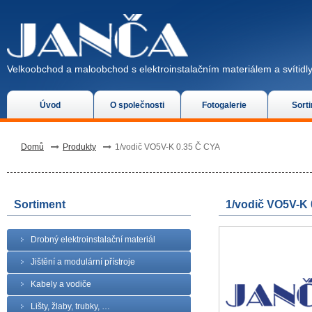
Velkoobchod a maloobchod s elektroinstalačním materiálem a svítidly
Úvod
O společnosti
Fotogalerie
Sort
Domů
Produkty
1/vodič VO5V-K 0.35 Č CYA
Sortiment
1/vodič VO5V-K
Drobný elektroinstalační materiál
Jištění a modulární přístroje
Kabely a vodiče
Lišty, žlaby, trubky, …