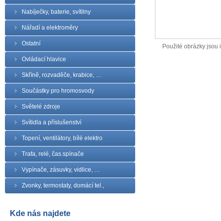
Nabíječky, baterie, svítilny
Nářadí a elektroměry
Ostatní
Použité obrázky jsou il
Ovládací hlavice
Skříně, rozvaděče, krabice, …
Součástky pro hromosvody
Světelé zdroje
Svítidla a příslušenství
Topení, ventilátory, bílé elektro
Trafa, relé, čas.spínače
Vypínače, zásuvky, vidlice, …
Zvonky, termostaty, domácí tel.,
Kde nás najdete