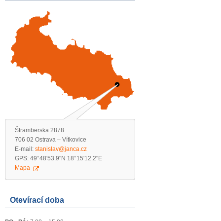
Štramberska 2878
706 02 Ostrava – Vítkovice
E-mail:
stanislav@janca.cz
GPS: 49°48'53.9"N 18°15'12.2"E
Mapa
Otevírací doba