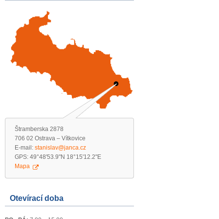
Štramberska 2878
706 02 Ostrava – Vítkovice
E-mail:
stanislav@janca.cz
GPS: 49°48'53.9"N 18°15'12.2"E
Mapa
Otevírací doba