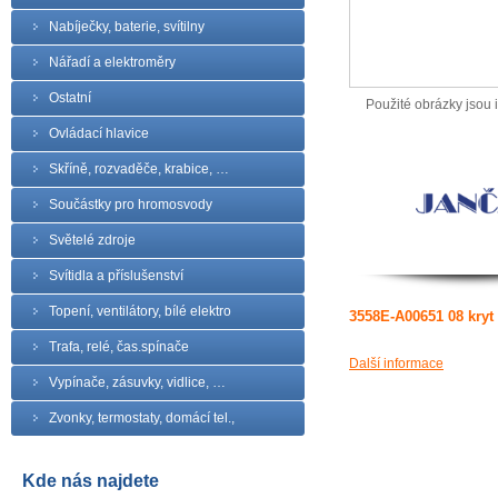
Nabíječky, baterie, svítilny
Nářadí a elektroměry
Ostatní
Použité obrázky jsou il
Ovládací hlavice
Skříně, rozvaděče, krabice, …
Součástky pro hromosvody
Světelé zdroje
Svítidla a příslušenství
Topení, ventilátory, bílé elektro
3558E-A00651 08 kryt
Trafa, relé, čas.spínače
Další informace
Vypínače, zásuvky, vidlice, …
Zvonky, termostaty, domácí tel.,
Kde nás najdete