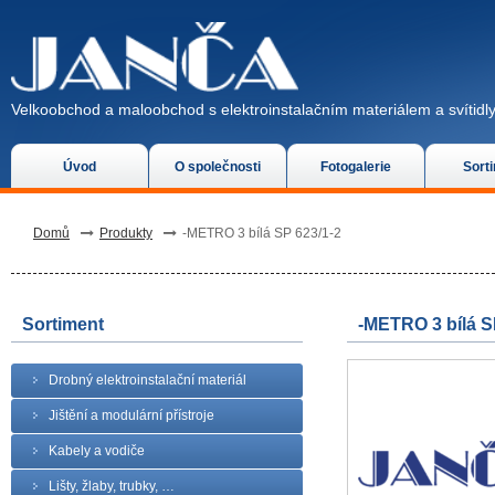
Velkoobchod a maloobchod s elektroinstalačním materiálem a svítidly
Úvod
O společnosti
Fotogalerie
Sort
Domů
Produkty
-METRO 3 bílá SP 623/1-2
Sortiment
-METRO 3 bílá S
Drobný elektroinstalační materiál
Jištění a modulární přístroje
Kabely a vodiče
Lišty, žlaby, trubky, …