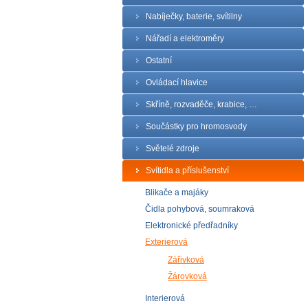
Nabíječky, baterie, svítilny
Nářadí a elektroměry
Ostatní
Ovládací hlavice
Skříně, rozvaděče, krabice, …
Součástky pro hromosvody
Světelé zdroje
Svítidla a příslušenství
Blikače a majáky
Čidla pohybová, soumraková
Elektronické předřadníky
Exterierová
Zářivková
Žárovková
Interierová