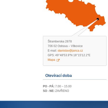
Štramberska 2878
706 02 Ostrava – Vítkovice
E-mail:
stanislav@janca.cz
GPS: 49°48'53.9"N 18°15'12.2"E
Mapa
Otevírací doba
PO - PÁ:
7.00 – 15.00
SO - NE:
ZAVŘENO