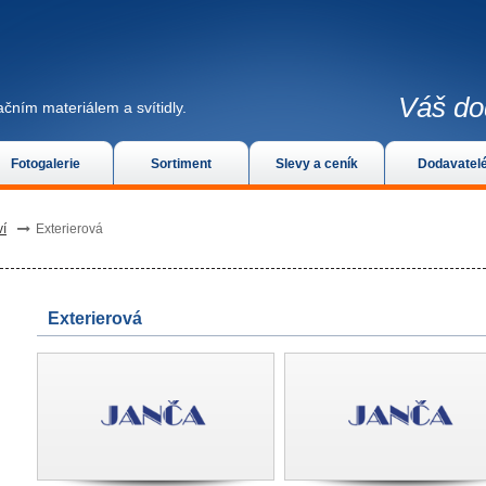
Váš do
čním materiálem a svítidly.
Fotogalerie
Sortiment
Slevy a ceník
Dodavatel
ví
Exterierová
Exterierová