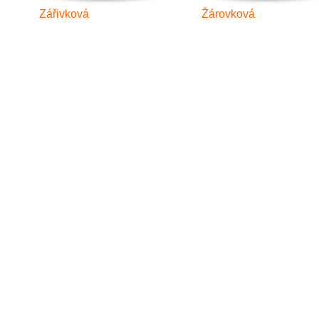
Zářivková
Žárovková