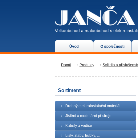
Velkoobchod a maloobchod s elektroinstala
Úvod
O společnosti
Domů
Produkty
Svítidla a příslušenst
Sortiment
Drobný elektroinstalační materiál
Jištění a modulární přístroje
Kabely a vodiče
Lišty, žlaby, trubky, …