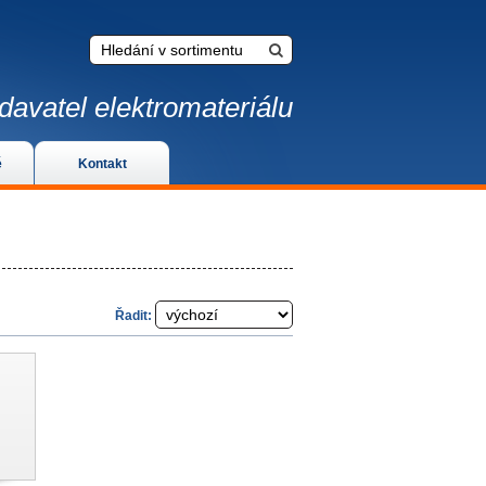
davatel elektromateriálu
é
Kontakt
Řadit: