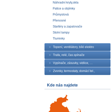
Náhradní kryty,skla
Patice a objímky
Průmyslová
Přenosné
Startéry a zapalovače
Stolní lampy
Tlumivky
Topení, ventilátory, bílé elektro
Trafa, relé, čas.spínače
Vypínače, zásuvky, vidlice, …
Zvonky, termostaty, domácí tel.,
Kde nás najdete