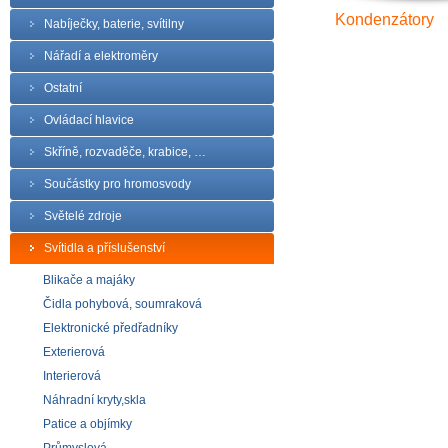
Kondenzátory
Nabíječky, baterie, svítilny
Nářadí a elektroměry
Ostatní
Ovládací hlavice
Skříně, rozvaděče, krabice, …
Součástky pro hromosvody
Světelé zdroje
Svítidla a příslušenství
Blikače a majáky
Čidla pohybová, soumraková
Elektronické předřadníky
Exterierová
Interierová
Náhradní kryty,skla
Patice a objímky