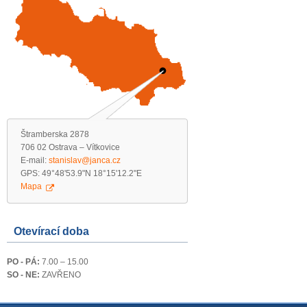
Štramberska 2878
706 02 Ostrava – Vítkovice
E-mail:
stanislav@janca.cz
GPS: 49°48'53.9"N 18°15'12.2"E
Mapa
Otevírací doba
PO - PÁ:
7.00 – 15.00
SO - NE:
ZAVŘENO