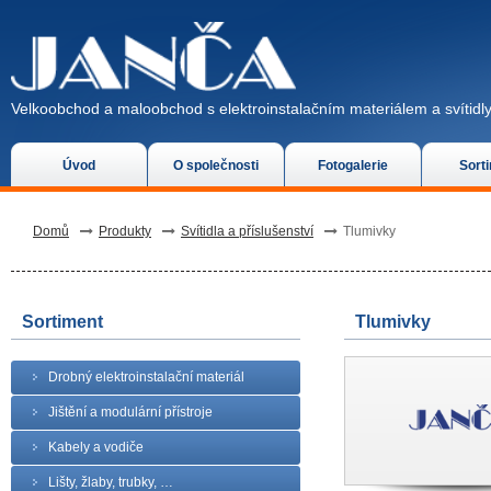
Velkoobchod a maloobchod s elektroinstalačním materiálem a svítidly
Úvod
O společnosti
Fotogalerie
Sort
Domů
Produkty
Svítidla a příslušenství
Tlumivky
Sortiment
Tlumivky
Drobný elektroinstalační materiál
Jištění a modulární přístroje
Kabely a vodiče
Lišty, žlaby, trubky, …