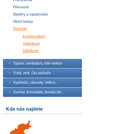
Průmyslová
Přenosné
Startéry a zapalovače
Stolní lampy
Tlumivky
Kondenzátory
Výbojkové
Zářivkové
Topení, ventilátory, bílé elektro
Trafa, relé, čas.spínače
Vypínače, zásuvky, vidlice, …
Zvonky, termostaty, domácí tel.,
Kde nás najdete