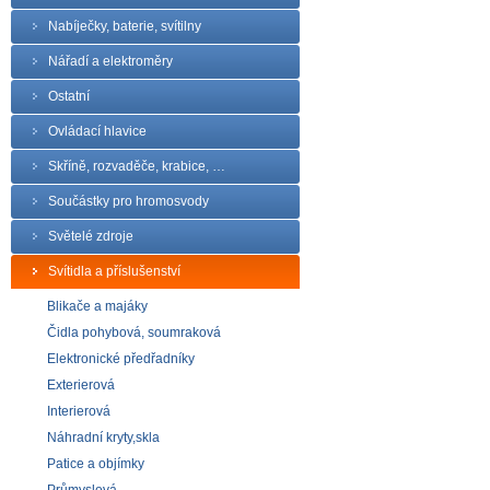
Nabíječky, baterie, svítilny
Nářadí a elektroměry
Ostatní
Ovládací hlavice
Skříně, rozvaděče, krabice, …
Součástky pro hromosvody
Světelé zdroje
Svítidla a příslušenství
Blikače a majáky
Čidla pohybová, soumraková
Elektronické předřadníky
Exterierová
Interierová
Náhradní kryty,skla
Patice a objímky