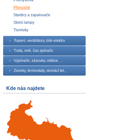
Průmyslová
Přenosné
Startéry a zapalovače
Stolní lampy
Tlumivky
Topení, ventilátory, bílé elektro
Trafa, relé, čas.spínače
Vypínače, zásuvky, vidlice, …
Zvonky, termostaty, domácí tel.,
Kde nás najdete