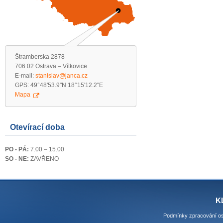
Štramberska 2878
706 02 Ostrava – Vítkovice
E-mail:
stanislav@janca.cz
GPS: 49°48'53.9"N 18°15'12.2"E
Mapa
Otevírací doba
PO - PÁ:
7.00 – 15.00
SO - NE:
ZAVŘENO
K
Podmínky zpracování os