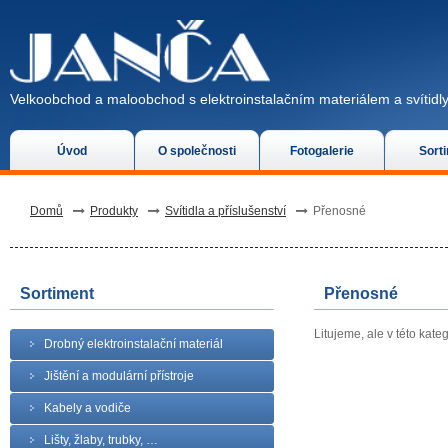
Velkoobchod a maloobchod s elektroinstalačním materiálem a svítidly
Úvod
O společnosti
Fotogalerie
Sort
Domů
Produkty
Svítidla a příslušenství
Přenosné
Sortiment
Přenosné
Litujeme, ale v této kate
Drobný elektroinstalační materiál
Jištění a modulární přístroje
Kabely a vodiče
Lišty, žlaby, trubky, …