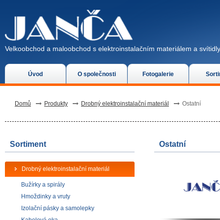
Velkoobchod a maloobchod s elektroinstalačním materiálem a svítidly
Úvod
O společnosti
Fotogalerie
Sort
Domů
Produkty
Drobný elektroinstalační materiál
Ostatní
Sortiment
Ostatní
Drobný elektroinstalační materiál
Bužírky a spirály
Hmoždinky a vruty
Izolační pásky a samolepky