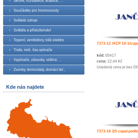
Skříně, rozvaděče, krabice, …
Součástky pro hromosvody
Světelé zdroje
Svítidla a příslušenství
Topení, ventilátory, bílé elektro
7373-12 /ACP 10-1/cupa
Trafa, relé, čas.spínače
kód:
05417
Vypínače, zásuvky, vidlice, …
cena:
22,44 Kč
Uvedená cena je bez D
Zvonky, termostaty, domácí tel.,
Kde nás najdete
7373-16 /25 cupal.podl