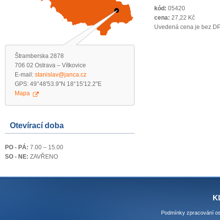
kód:
05420
cena:
27,22 Kč
Uvedená cena je bez D
Štramberska 2878
706 02 Ostrava – Vítkovice
E-mail:
stanislav@janca.cz
GPS: 49°48'53.9"N 18°15'12.2"E
Mapa
Otevírací doba
PO - PÁ:
7.00 – 15.00
SO - NE:
ZAVŘENO
K
Podmínky zpracování os