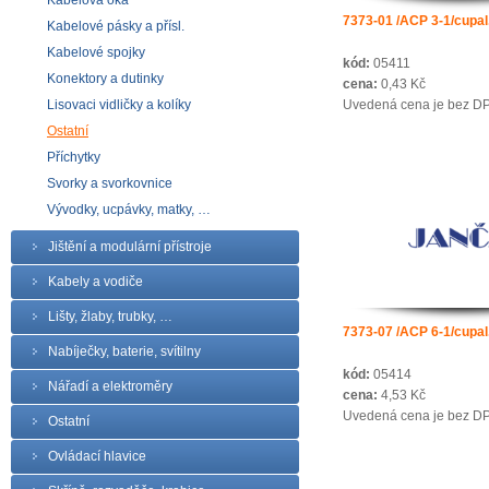
Kabelová oka
7373-01 /ACP 3-1/cupal
Kabelové pásky a přísl.
Kabelové spojky
kód:
05411
Konektory a dutinky
cena:
0,43 Kč
Lisovaci vidličky a kolíky
Uvedená cena je bez D
Ostatní
Příchytky
Svorky a svorkovnice
Vývodky, ucpávky, matky, …
Jištění a modulární přístroje
Kabely a vodiče
Lišty, žlaby, trubky, …
7373-07 /ACP 6-1/cupal
Nabíječky, baterie, svítilny
kód:
05414
Nářadí a elektroměry
cena:
4,53 Kč
Uvedená cena je bez D
Ostatní
Ovládací hlavice