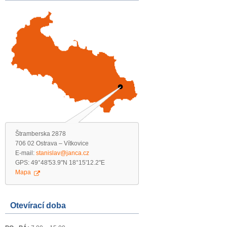
Štramberska 2878
706 02 Ostrava – Vítkovice
E-mail:
stanislav@janca.cz
GPS: 49°48'53.9"N 18°15'12.2"E
Mapa
Otevírací doba