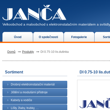
Velkoobchod a maloobchod s elektroinstalačním materiálem a svítidly
Úvod
O společnosti
Fotogalerie
Sort
Domů
Produkty
DI 0.75-10 lis.dutinka
Sortiment
DI 0.75-10 lis.du
Drobný elektroinstalační materiál
Jištění a modulární přístroje
Kabely a vodiče
Lišty, žlaby, trubky, …