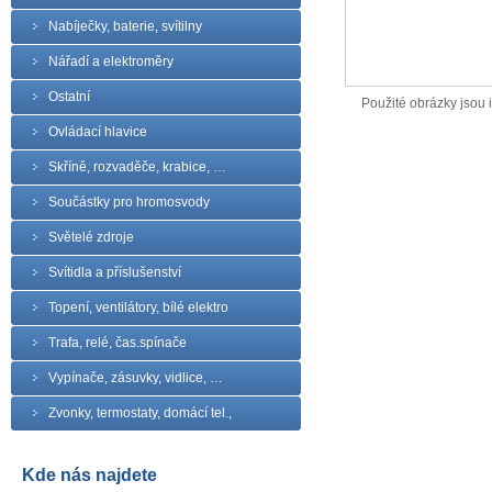
Nabíječky, baterie, svítilny
Nářadí a elektroměry
Ostatní
Použité obrázky jsou il
Ovládací hlavice
Skříně, rozvaděče, krabice, …
Součástky pro hromosvody
Světelé zdroje
Svítidla a příslušenství
Topení, ventilátory, bílé elektro
Trafa, relé, čas.spínače
Vypínače, zásuvky, vidlice, …
Zvonky, termostaty, domácí tel.,
Kde nás najdete