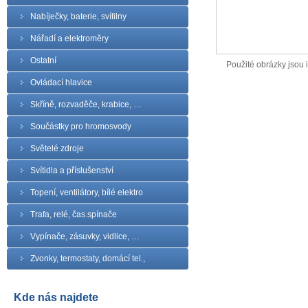
Nabíječky, baterie, svítilny
Nářadí a elektroměry
Ostatní
Použité obrázky jsou il
Ovládací hlavice
Skříně, rozvaděče, krabice, …
Součástky pro hromosvody
Světelé zdroje
Svítidla a příslušenství
Topení, ventilátory, bílé elektro
Trafa, relé, čas.spínače
Vypínače, zásuvky, vidlice, …
Zvonky, termostaty, domácí tel.,
Kde nás najdete