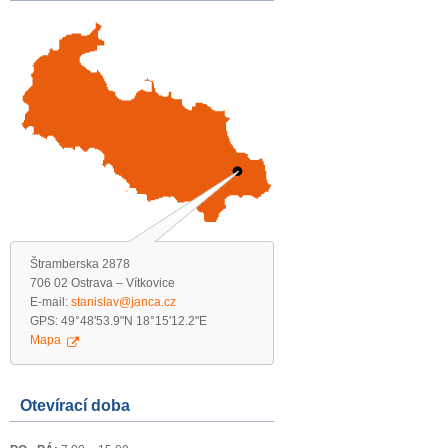
Štramberska 2878
706 02 Ostrava – Vítkovice
E-mail:
stanislav@janca.cz
GPS: 49°48'53.9"N 18°15'12.2"E
Mapa
Otevírací doba