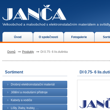
Velkoobchod a maloobchod s elektroinstalačním materiálem a svítidly
Úvod
O společnosti
Fotogalerie
Sort
Domů
Produkty
DI 0.75- 6 lis.dutinka
Sortiment
DI 0.75- 6 lis.dut
Drobný elektroinstalační materiál
Jištění a modulární přístroje
Kabely a vodiče
Lišty, žlaby, trubky, …