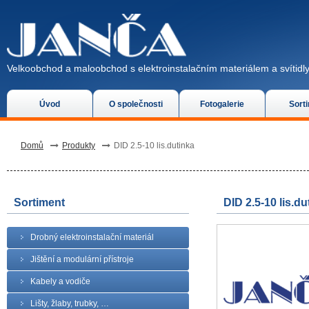
Velkoobchod a maloobchod s elektroinstalačním materiálem a svítidly
Úvod
O společnosti
Fotogalerie
Sort
Domů
Produkty
DID 2.5-10 lis.dutinka
Sortiment
DID 2.5-10 lis.du
Drobný elektroinstalační materiál
Jištění a modulární přístroje
Kabely a vodiče
Lišty, žlaby, trubky, …