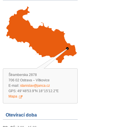
Štramberska 2878
706 02 Ostrava – Vítkovice
E-mail:
stanislav@janca.cz
GPS: 49°48'53.9"N 18°15'12.2"E
Mapa
Otevírací doba