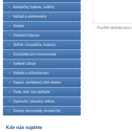
Nabíječky, baterie, svítilny
Nářadí a elektroměry
Ostatní
Použité obrázky jsou il
Ovládací hlavice
Skříně, rozvaděče, krabice, …
Součástky pro hromosvody
Světelé zdroje
Svítidla a příslušenství
Topení, ventilátory, bílé elektro
Trafa, relé, čas.spínače
Vypínače, zásuvky, vidlice, …
Zvonky, termostaty, domácí tel.,
Kde nás najdete