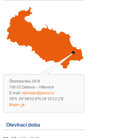
Štramberska 2878
706 02 Ostrava – Vítkovice
E-mail:
stanislav@janca.cz
GPS: 49°48'53.9"N 18°15'12.2"E
Mapa
Otevírací doba