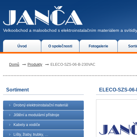
Velkoobchod a maloobchod s elektroinstalačním materiálem a svítidly
Úvod
O společnosti
Fotogalerie
Sort
Domů
Produkty
ELECO-SZS-06-B-230VAC
Sortiment
ELECO-SZS-06-
Drobný elektroinstalační materiál
Jištění a modulární přístroje
Kabely a vodiče
Lišty, žlaby, trubky, …