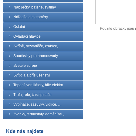
Nabíječky, baterie, svítilny
Nářadí a elektroměry
Ostatní
Použité obrázky jsou il
Ovládací hlavice
Skříně, rozvaděče, krabice, …
Součástky pro hromosvody
Světelé zdroje
Svítidla a příslušenství
Topení, ventilátory, bílé elektro
Trafa, relé, čas.spínače
Vypínače, zásuvky, vidlice, …
Zvonky, termostaty, domácí tel.,
Kde nás najdete