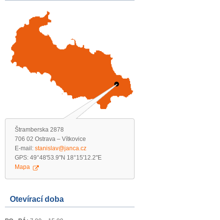
Štramberska 2878
706 02 Ostrava – Vítkovice
E-mail:
stanislav@janca.cz
GPS: 49°48'53.9"N 18°15'12.2"E
Mapa
Otevírací doba