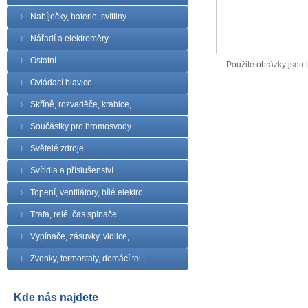
Nabíječky, baterie, svítilny
Nářadí a elektroměry
Ostatní
Použité obrázky jsou il
Ovládací hlavice
Skříně, rozvaděče, krabice, …
Součástky pro hromosvody
Světelé zdroje
Svítidla a příslušenství
Topení, ventilátory, bílé elektro
Trafa, relé, čas.spínače
Vypínače, zásuvky, vidlice, …
Zvonky, termostaty, domácí tel.,
Kde nás najdete