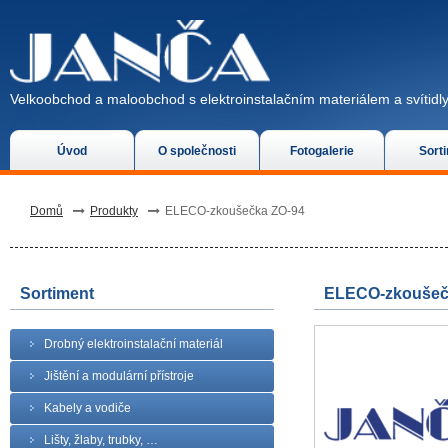
Velkoobchod a maloobchod s elektroinstalačním materiálem a svítidly
Úvod
O společnosti
Fotogalerie
Sort
Domů
Produkty
ELECO-zkoušečka ZO-94
Sortiment
ELECO-zkoušeč
Drobný elektroinstalační materiál
Jištění a modulární přístroje
Kabely a vodiče
Lišty, žlaby, trubky, …