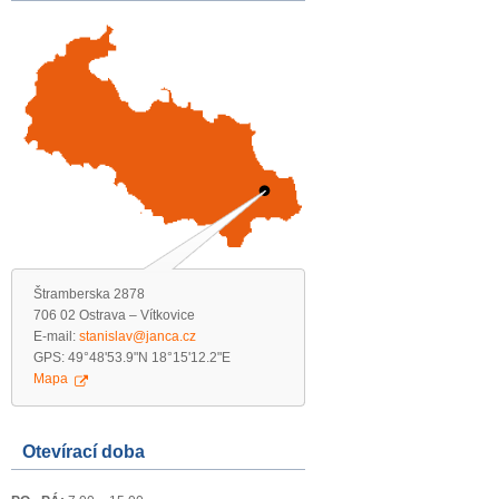
Štramberska 2878
706 02 Ostrava – Vítkovice
E-mail:
stanislav@janca.cz
GPS: 49°48'53.9"N 18°15'12.2"E
Mapa
Otevírací doba