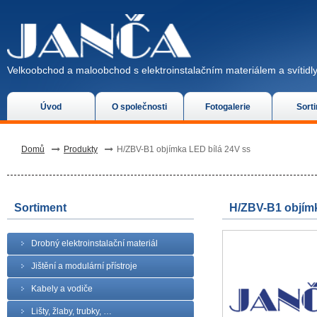
Velkoobchod a maloobchod s elektroinstalačním materiálem a svítidly
Úvod
O společnosti
Fotogalerie
Sort
Domů
Produkty
H/ZBV-B1 objímka LED bílá 24V ss
Sortiment
H/ZBV-B1 objímk
Drobný elektroinstalační materiál
Jištění a modulární přístroje
Kabely a vodiče
Lišty, žlaby, trubky, …