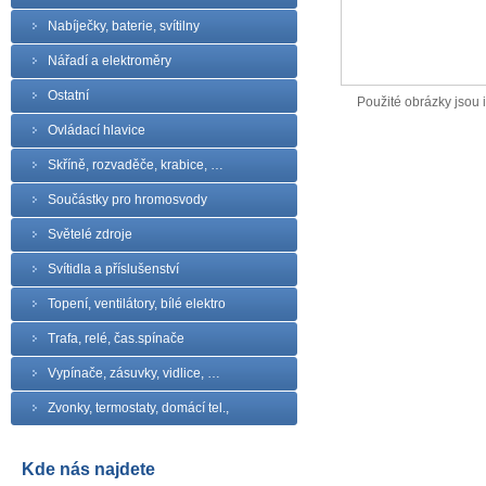
Nabíječky, baterie, svítilny
Nářadí a elektroměry
Ostatní
Použité obrázky jsou il
Ovládací hlavice
Skříně, rozvaděče, krabice, …
Součástky pro hromosvody
Světelé zdroje
Svítidla a příslušenství
Topení, ventilátory, bílé elektro
Trafa, relé, čas.spínače
Vypínače, zásuvky, vidlice, …
Zvonky, termostaty, domácí tel.,
Kde nás najdete