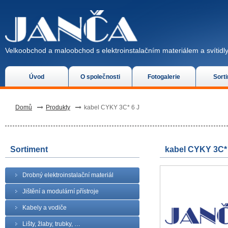
Velkoobchod a maloobchod s elektroinstalačním materiálem a svítidly
Úvod
O společnosti
Fotogalerie
Sort
Domů
Produkty
kabel CYKY 3C* 6 J
Sortiment
kabel CYKY 3C* 
Drobný elektroinstalační materiál
Jištění a modulární přístroje
Kabely a vodiče
Lišty, žlaby, trubky, …