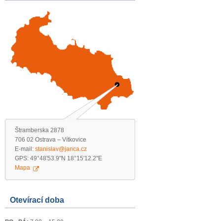
Štramberska 2878
706 02 Ostrava – Vítkovice
E-mail:
stanislav@janca.cz
GPS: 49°48'53.9"N 18°15'12.2"E
Mapa
Otevírací doba