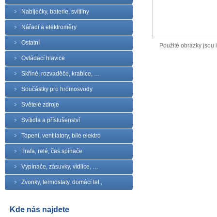
Nabíječky, baterie, svítilny
Nářadí a elektroměry
Ostatní
Použité obrázky jsou il
Ovládací hlavice
Skříně, rozvaděče, krabice, …
Součástky pro hromosvody
Světelé zdroje
Svítidla a příslušenství
Topení, ventilátory, bílé elektro
Trafa, relé, čas.spínače
Vypínače, zásuvky, vidlice, …
Zvonky, termostaty, domácí tel.,
Kde nás najdete