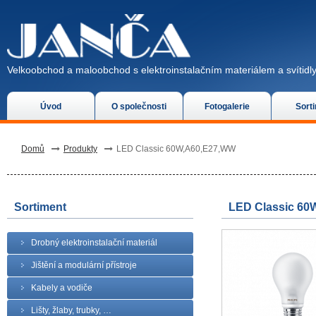
Velkoobchod a maloobchod s elektroinstalačním materiálem a svítidly
Úvod
O společnosti
Fotogalerie
Sort
Domů
Produkty
LED Classic 60W,A60,E27,WW
Sortiment
LED Classic 60
Drobný elektroinstalační materiál
Jištění a modulární přístroje
Kabely a vodiče
Lišty, žlaby, trubky, …