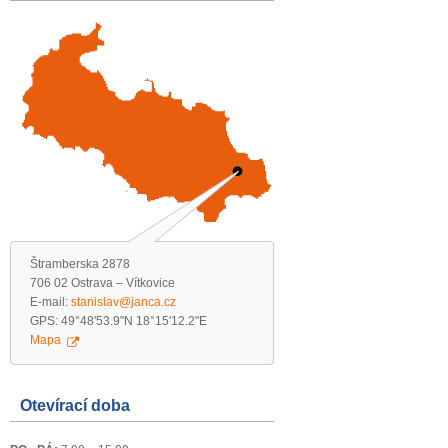
Štramberska 2878
706 02 Ostrava – Vítkovice
E-mail:
stanislav@janca.cz
GPS: 49°48'53.9"N 18°15'12.2"E
Mapa
Otevírací doba