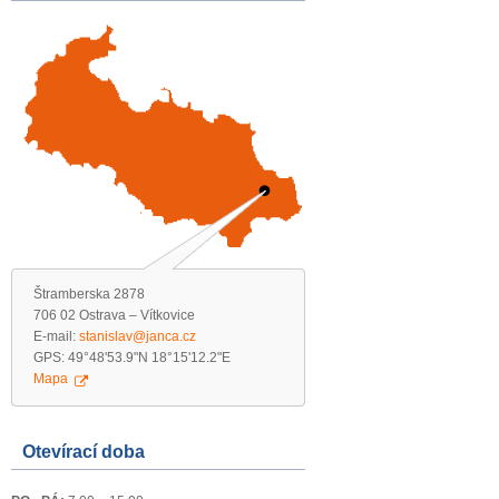
Štramberska 2878
706 02 Ostrava – Vítkovice
E-mail:
stanislav@janca.cz
GPS: 49°48'53.9"N 18°15'12.2"E
Mapa
Otevírací doba