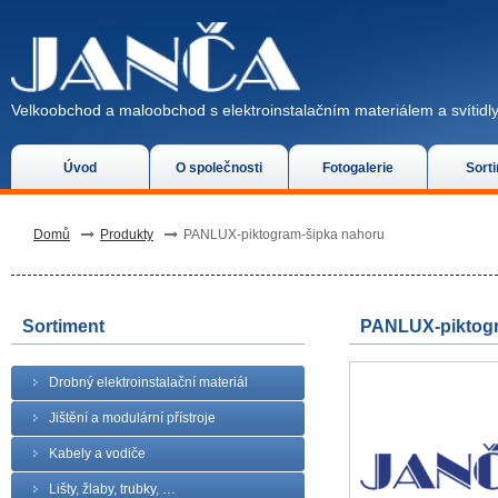
Velkoobchod a maloobchod s elektroinstalačním materiálem a svítidly
Úvod
O společnosti
Fotogalerie
Sort
Domů
Produkty
PANLUX-piktogram-šipka nahoru
Sortiment
PANLUX-piktogr
Drobný elektroinstalační materiál
Jištění a modulární přístroje
Kabely a vodiče
Lišty, žlaby, trubky, …