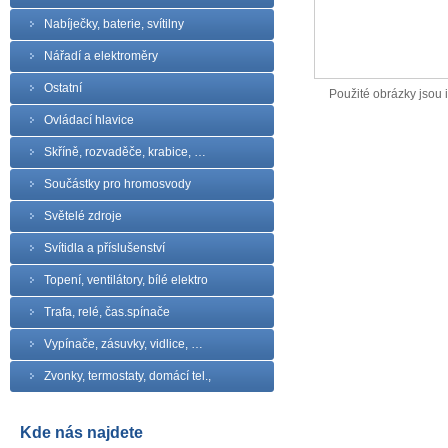
Nabíječky, baterie, svítilny
Nářadí a elektroměry
Ostatní
Použité obrázky jsou il
Ovládací hlavice
Skříně, rozvaděče, krabice, …
Součástky pro hromosvody
Světelé zdroje
Svítidla a příslušenství
Topení, ventilátory, bílé elektro
Trafa, relé, čas.spínače
Vypínače, zásuvky, vidlice, …
Zvonky, termostaty, domácí tel.,
Kde nás najdete