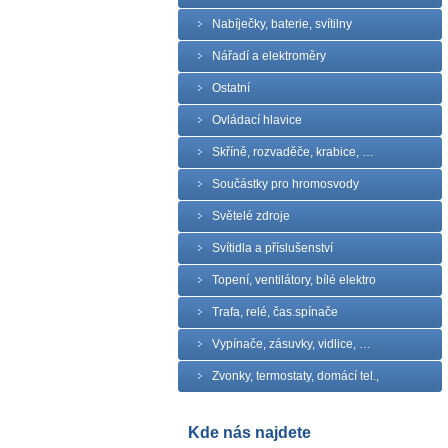
Nabíječky, baterie, svítilny
Nářadí a elektroměry
Ostatní
Ovládací hlavice
Skříně, rozvaděče, krabice, …
Součástky pro hromosvody
Světelé zdroje
Svítidla a příslušenství
Topení, ventilátory, bílé elektro
Trafa, relé, čas.spínače
Vypínače, zásuvky, vidlice, …
Zvonky, termostaty, domácí tel.,
Kde nás najdete