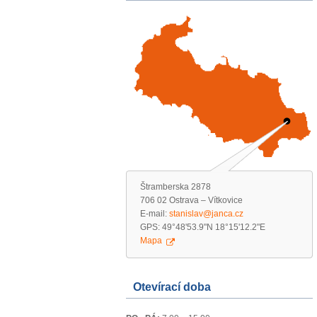
Štramberska 2878
706 02 Ostrava – Vítkovice
E-mail:
stanislav@janca.cz
GPS: 49°48'53.9"N 18°15'12.2"E
Mapa
Otevírací doba