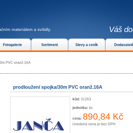
Váš do
čním materiálem a svítidly.
Fotogalerie
Sortiment
Slevy a ceník
Dodavatel
/30m PVC oranž.16A
prodloužení spojka/30m PVC oranž.16A
kód:
31263
jednotka:
ks
890,84 Kč
cena:
Uvedená cena je bez DPH