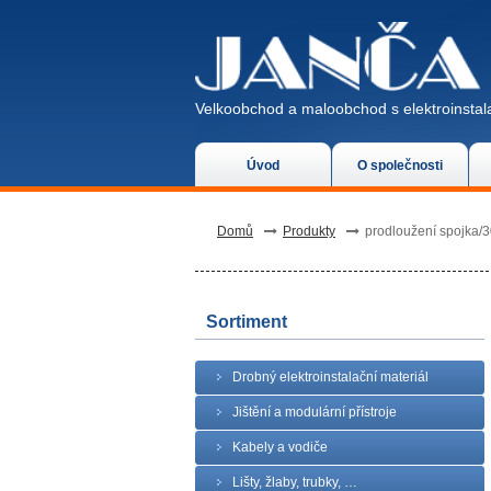
Velkoobchod a maloobchod s elektroinstala
Úvod
O společnosti
Domů
Produkty
prodloužení spojka
Sortiment
Drobný elektroinstalační materiál
Jištění a modulární přístroje
Kabely a vodiče
Lišty, žlaby, trubky, …