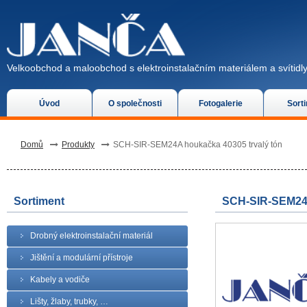
Velkoobchod a maloobchod s elektroinstalačním materiálem a svítidly
Úvod
O společnosti
Fotogalerie
Sort
Domů
Produkty
SCH-SIR-SEM24A houkačka 40305 trvalý tón
Sortiment
SCH-SIR-SEM24A
Drobný elektroinstalační materiál
Jištění a modulární přístroje
Kabely a vodiče
Lišty, žlaby, trubky, …