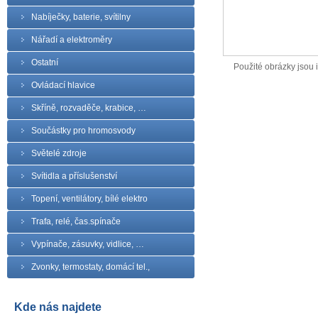
Nabíječky, baterie, svítilny
Nářadí a elektroměry
Ostatní
Použité obrázky jsou il
Ovládací hlavice
Skříně, rozvaděče, krabice, …
Součástky pro hromosvody
Světelé zdroje
Svítidla a příslušenství
Topení, ventilátory, bílé elektro
Trafa, relé, čas.spínače
Vypínače, zásuvky, vidlice, …
Zvonky, termostaty, domácí tel.,
Kde nás najdete