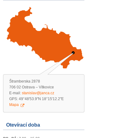
Štramberska 2878
706 02 Ostrava – Vítkovice
E-mail:
stanislav@janca.cz
GPS: 49°48'53.9"N 18°15'12.2"E
Mapa
Otevírací doba