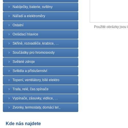
Nabíječky, baterie, svítilny
Nářadí a elektroměry
Ostatní
Použité obrázky jsou il
Ovládací hlavice
Skříně, rozvaděče, krabice, …
Součástky pro hromosvody
Světelé zdroje
Svítidla a příslušenství
Topení, ventilátory, bílé elektro
Trafa, relé, čas.spínače
Vypínače, zásuvky, vidlice, …
Zvonky, termostaty, domácí tel.,
Kde nás najdete