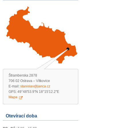
Štramberska 2878
706 02 Ostrava – Vítkovice
E-mail:
stanislav@janca.cz
GPS: 49°48'53.9"N 18°15'12.2"E
Mapa
Otevírací doba