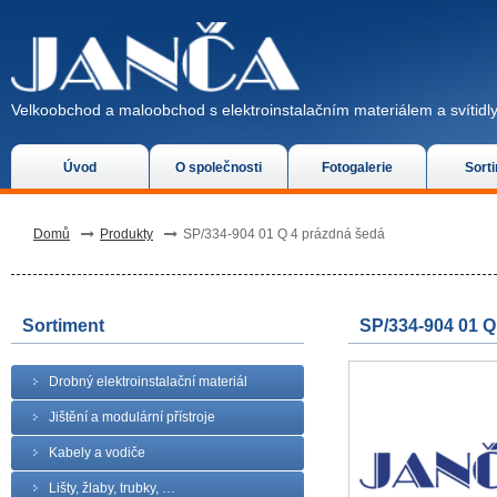
Velkoobchod a maloobchod s elektroinstalačním materiálem a svítidly
Úvod
O společnosti
Fotogalerie
Sort
Domů
Produkty
SP/334-904 01 Q 4 prázdná šedá
Sortiment
SP/334-904 01 Q
Drobný elektroinstalační materiál
Jištění a modulární přístroje
Kabely a vodiče
Lišty, žlaby, trubky, …