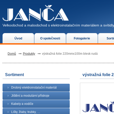
Velkoobchod a maloobchod s elektroinstalačním materiálem a svítidly
Úvod
O společnosti
Fotogalerie
Sort
Domů
Produkty
výstražná folie 220mmx100m blesk rudá
Sortiment
výstražná folie
Drobný elektroinstalační materiál
Jištění a modulární přístroje
Kabely a vodiče
Lišty, žlaby, trubky, …