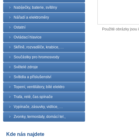
Nabíječky, baterie, svítilny
Nářadí a elektroměry
Ostatní
Použité obrázky jsou il
Ovládací hlavice
Skříně, rozvaděče, krabice, …
Součástky pro hromosvody
Světelé zdroje
Svítidla a příslušenství
Topení, ventilátory, bílé elektro
Trafa, relé, čas.spínače
Vypínače, zásuvky, vidlice, …
Zvonky, termostaty, domácí tel.,
Kde nás najdete