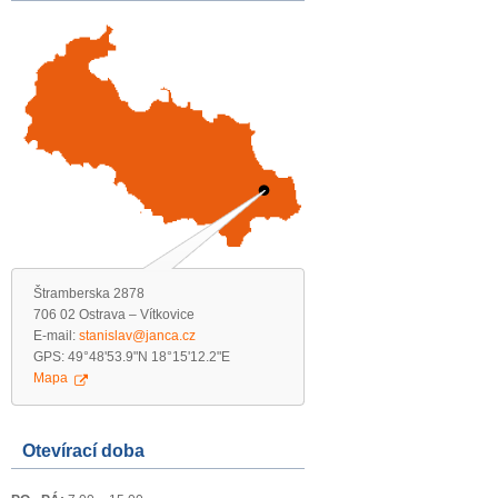
Štramberska 2878
706 02 Ostrava – Vítkovice
E-mail:
stanislav@janca.cz
GPS: 49°48'53.9"N 18°15'12.2"E
Mapa
Otevírací doba