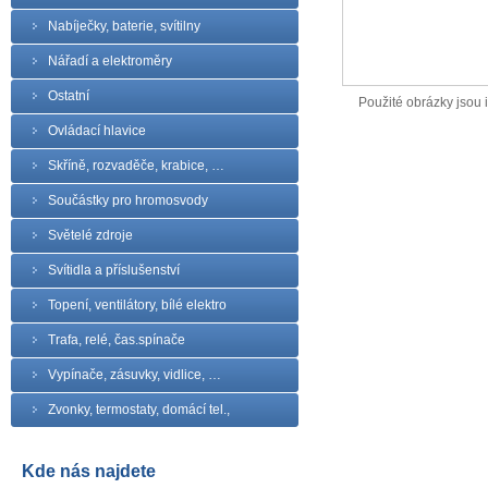
Nabíječky, baterie, svítilny
Nářadí a elektroměry
Ostatní
Použité obrázky jsou il
Ovládací hlavice
Skříně, rozvaděče, krabice, …
Součástky pro hromosvody
Světelé zdroje
Svítidla a příslušenství
Topení, ventilátory, bílé elektro
Trafa, relé, čas.spínače
Vypínače, zásuvky, vidlice, …
Zvonky, termostaty, domácí tel.,
Kde nás najdete