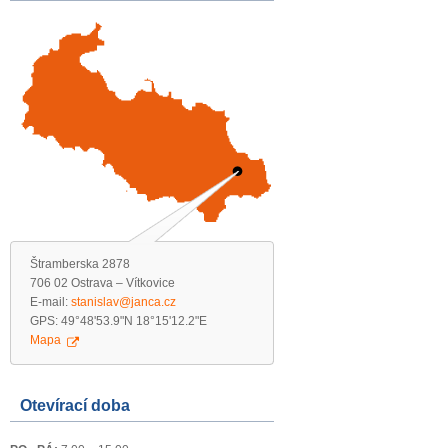
Štramberska 2878
706 02 Ostrava – Vítkovice
E-mail:
stanislav@janca.cz
GPS: 49°48'53.9"N 18°15'12.2"E
Mapa
Otevírací doba