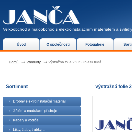
Velkoobchod a maloobchod s elektroinstalačním materiálem a svítidly
Úvod
O společnosti
Fotogalerie
Sort
Domů
Produkty
výstražná folie 250/33 blesk rudá
Sortiment
výstražná folie 
Drobný elektroinstalační materiál
Jištění a modulární přístroje
Kabely a vodiče
Lišty, žlaby, trubky, …