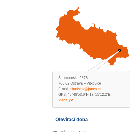
Štramberska 2878
706 02 Ostrava – Vítkovice
E-mail:
stanislav@janca.cz
GPS: 49°48'53.9"N 18°15'12.2"E
Mapa
Otevírací doba