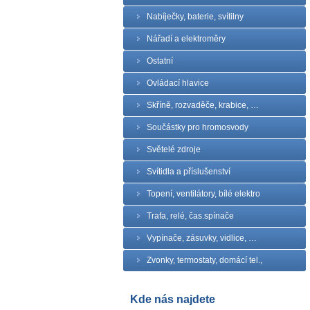
Nabíječky, baterie, svítilny
Nářadí a elektroměry
Ostatní
Ovládací hlavice
Skříně, rozvaděče, krabice, …
Součástky pro hromosvody
Světelé zdroje
Svítidla a příslušenství
Topení, ventilátory, bílé elektro
Trafa, relé, čas.spínače
Vypínače, zásuvky, vidlice, …
Zvonky, termostaty, domácí tel.,
Kde nás najdete