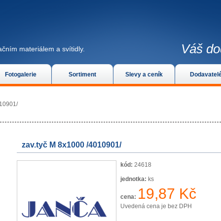
Váš do
čním materiálem a svítidly.
Fotogalerie
Sortiment
Slevy a ceník
Dodavatel
010901/
zav.tyč M 8x1000 /4010901/
kód:
24618
jednotka:
ks
19,87 Kč
cena:
Uvedená cena je bez DPH