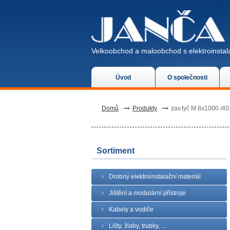
Velkoobchod a maloobchod s elektroinstala
Úvod
O společnosti
Domů
Produkty
zav.tyč M 8x1000 /4
Sortiment
Drobný elektroinstalační materiál
Jištění a modulární přístroje
Kabely a vodiče
Lišty, žlaby, trubky, …