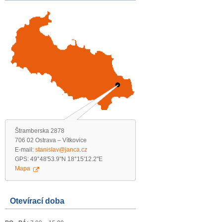
Štramberska 2878
706 02 Ostrava – Vítkovice
E-mail:
stanislav@janca.cz
GPS: 49°48'53.9"N 18°15'12.2"E
Mapa
Otevírací doba