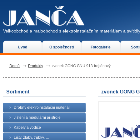
Velkoobchod a maloobchod s elektroinstalačním materiálem a svítidly
Úvod
O společnosti
Fotogalerie
Sort
Domů
Produkty
zvonek GONG GNU 913-trojtónový
Sortiment
zvonek GONG GN
Drobný elektroinstalační materiál
Jištění a modulární přístroje
Kabely a vodiče
Lišty, žlaby, trubky, …