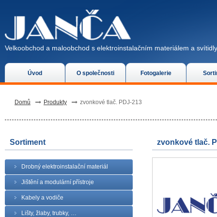
Velkoobchod a maloobchod s elektroinstalačním materiálem a svítidly
Úvod
O společnosti
Fotogalerie
Sort
Domů
Produkty
zvonkové tlač. PDJ-213
Sortiment
zvonkové tlač. 
Drobný elektroinstalační materiál
Jištění a modulární přístroje
Kabely a vodiče
Lišty, žlaby, trubky, …