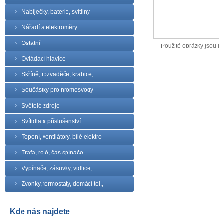
Nabíječky, baterie, svítilny
Nářadí a elektroměry
Ostatní
Použité obrázky jsou il
Ovládací hlavice
Skříně, rozvaděče, krabice, …
Součástky pro hromosvody
Světelé zdroje
Svítidla a příslušenství
Topení, ventilátory, bílé elektro
Trafa, relé, čas.spínače
Vypínače, zásuvky, vidlice, …
Zvonky, termostaty, domácí tel.,
Kde nás najdete