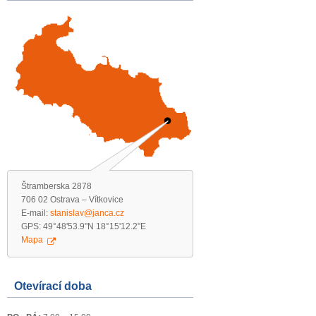
Štramberska 2878
706 02 Ostrava – Vítkovice
E-mail:
stanislav@janca.cz
GPS: 49°48'53.9"N 18°15'12.2"E
Mapa
Otevírací doba