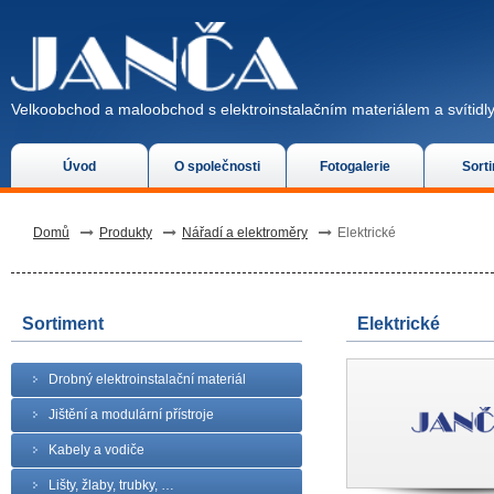
Velkoobchod a maloobchod s elektroinstalačním materiálem a svítidly
Úvod
O společnosti
Fotogalerie
Sort
Domů
Produkty
Nářadí a elektroměry
Elektrické
Sortiment
Elektrické
Drobný elektroinstalační materiál
Jištění a modulární přístroje
Kabely a vodiče
Lišty, žlaby, trubky, …