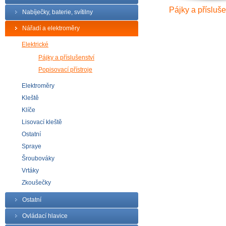
Pájky a přísluše
Nabíječky, baterie, svítilny
Nářadí a elektroměry
Elektrické
Pájky a příslušenství
Popisovací přístroje
Elektroměry
Kleště
Klíče
Lisovací kleště
Ostatní
Spraye
Šroubováky
Vrtáky
Zkoušečky
Ostatní
Ovládací hlavice