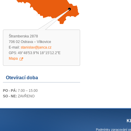
Štramberska 2878
706 02 Ostrava – Vítkovice
E-mail:
stanislav@janca.cz
GPS: 49°48'53.9"N 18°15'12.2"E
Mapa
Otevírací doba
PO - PÁ:
7.00 – 15.00
SO - NE:
ZAVŘENO
K
Podmínky zpracování os