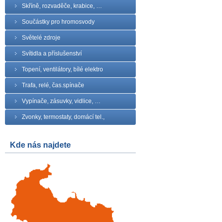
Skříně, rozvaděče, krabice, …
Součástky pro hromosvody
Světelé zdroje
Svítidla a příslušenství
Topení, ventilátory, bílé elektro
Trafa, relé, čas.spínače
Vypínače, zásuvky, vidlice, …
Zvonky, termostaty, domácí tel.,
Kde nás najdete