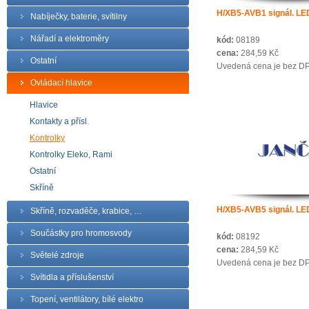
H/XB5-AVB1 signál. LED
Nabíječky, baterie, svítilny
Nářadí a elektroměry
kód:
08189
cena:
284,59 Kč
Ostatní
Uvedená cena je bez D
Ovládací hlavice
Hlavice
Kontakty a přísl.
Kontrolky
Kontrolky Eleko, Rami
Ostatní
Skříně
H/XB5-AVB5 signál. LED
Skříně, rozvaděče, krabice, …
Součástky pro hromosvody
kód:
08192
cena:
284,59 Kč
Světelé zdroje
Uvedená cena je bez D
Svítidla a příslušenství
Topení, ventilátory, bílé elektro