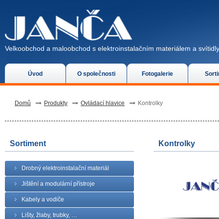
Velkoobchod a maloobchod s elektroinstalačním materiálem a svítidly
Úvod
O společnosti
Fotogalerie
Sort
Domů
Produkty
Ovládací hlavice
Kontrolky
Sortiment
Kontrolky
Drobný elektroinstalační materiál
Jištění a modulární přístroje
Kabely a vodiče
Lišty, žlaby, trubky, …