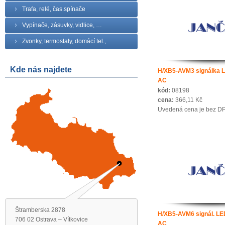
Trafa, relé, čas.spínače
Vypínače, zásuvky, vidlice, …
Zvonky, termostaty, domácí tel.,
Kde nás najdete
H/XB5-AVM3 signálka L
AC
kód:
08198
cena:
366,11 Kč
Uvedená cena je bez D
Štramberska 2878
H/XB5-AVM6 signál. LE
706 02 Ostrava – Vítkovice
AC