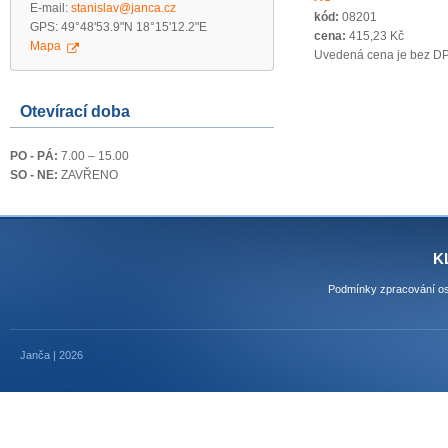
E-mail:
stanislav@janca.cz
kód:
08201
GPS: 49°48'53.9"N 18°15'12.2"E
cena:
415,23 Kč
Mapa
Uvedená cena je bez D
Otevírací doba
PO - PÁ:
7.00 – 15.00
SO - NE:
ZAVŘENO
K
Podmínky zpracování os
Janča | 2026