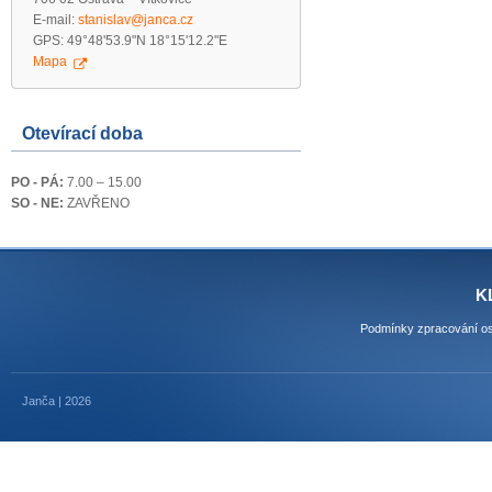
E-mail:
stanislav@janca.cz
GPS: 49°48'53.9"N 18°15'12.2"E
Mapa
Otevírací doba
PO - PÁ:
7.00 – 15.00
SO - NE:
ZAVŘENO
K
Podmínky zpracování os
Janča | 2026