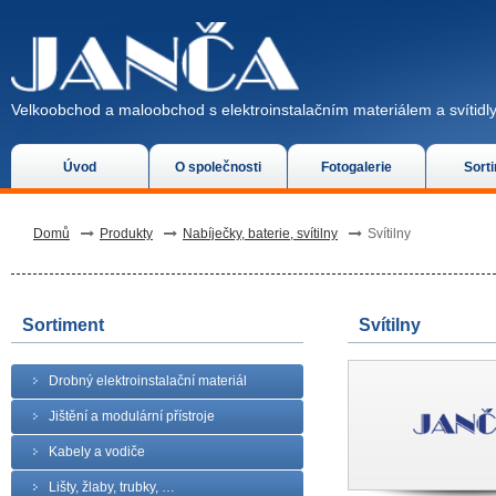
Velkoobchod a maloobchod s elektroinstalačním materiálem a svítidly
Úvod
O společnosti
Fotogalerie
Sort
Domů
Produkty
Nabíječky, baterie, svítilny
Svítilny
Sortiment
Svítilny
Drobný elektroinstalační materiál
Jištění a modulární přístroje
Kabely a vodiče
Lišty, žlaby, trubky, …