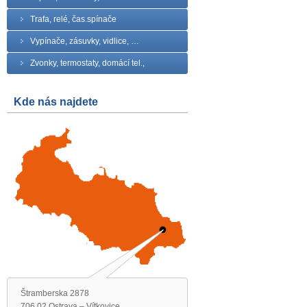
Trafa, relé, čas.spínače
Vypínače, zásuvky, vidlice, …
Zvonky, termostaty, domácí tel.,
Kde nás najdete
Štramberska 2878
706 02 Ostrava – Vítkovice