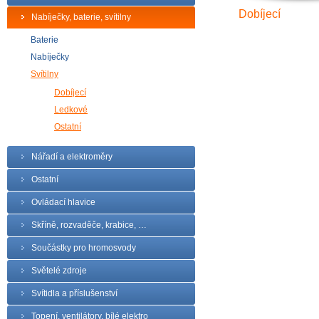
Dobíjecí
Nabíječky, baterie, svítilny
Baterie
Nabíječky
Svítilny
Dobíjecí
Ledkové
Ostatní
Nářadí a elektroměry
Ostatní
Ovládací hlavice
Skříně, rozvaděče, krabice, …
Součástky pro hromosvody
Světelé zdroje
Svítidla a příslušenství
Topení, ventilátory, bílé elektro