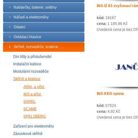
INS-IZ 63 zvyšovací rá
Nabíječky, baterie, svítilny
Nářadí a elektroměry
kód:
19167
cena:
1 185,96 Kč
Ostatní
Uvedená cena je bez D
Ovládací hlavice
Skříně, rozvaděče, krabice, …
Din lišty a přislušenství
Instalační kabice
Modulární rozvaděče
Skříně a krabice
ARIA, a přísl.
INS-KEG spona
INS a přísl.
SAREL
kód:
07524
SCAME
cena:
4,92 Kč
SPELSBERG
Uvedená cena je bez D
Zařízení pro elektroměry
Zásuvkové skříně