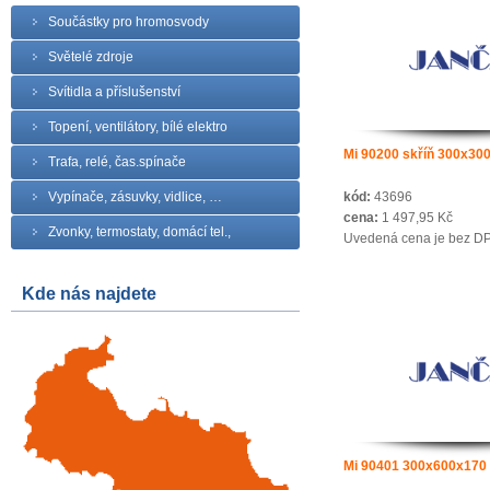
Součástky pro hromosvody
Světelé zdroje
Svítidla a příslušenství
Topení, ventilátory, bílé elektro
Mi 90200 skříň 300x30
Trafa, relé, čas.spínače
Vypínače, zásuvky, vidlice, …
kód:
43696
cena:
1 497,95 Kč
Zvonky, termostaty, domácí tel.,
Uvedená cena je bez D
Kde nás najdete
Mi 90401 300x600x170 